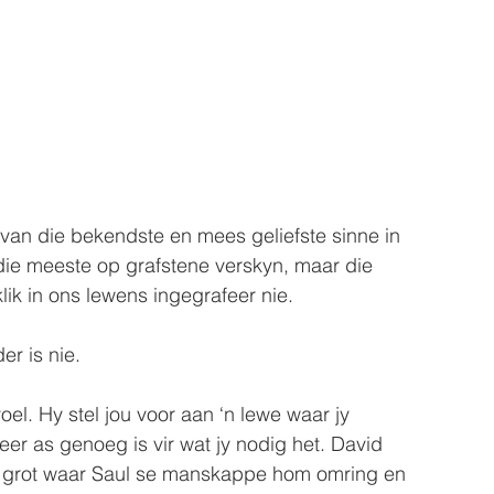
van die bekendste en mees geliefste sinne in 
 die meeste op grafstene verskyn, maar die 
klik in ons lewens ingegrafeer nie.
er is nie.
l. Hy stel jou voor aan ‘n lewe waar jy 
r as genoeg is vir wat jy nodig het. David 
 'n grot waar Saul se manskappe hom omring en 