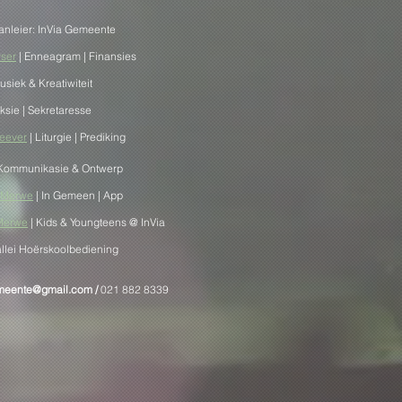
anleier: InVia Gemeente
yser
| Enneagram | Finansies
usiek & Kreatiwiteit
Aksie | Sekretaresse
Heever
| Liturgie | Prediking
 Kommunikasie & Ontwerp
r Merwe
| In Gemeen | App
 Merwe
| Kids & Youngteens @ InVia
allei Hoërskoolbediening
emeente@gmail.com
/
0
21 882 8339