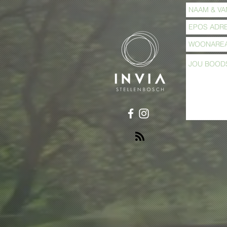
Wanneer het jy ophou
Ek het Hoop
sing? - Inleiding
familie feil