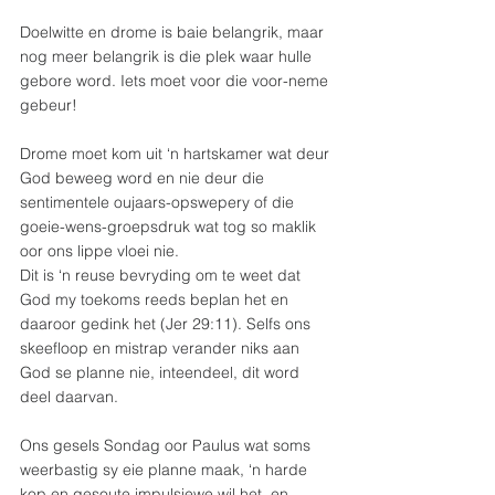
Doelwitte en drome is baie belangrik, maar 
nog meer belangrik is die plek waar hulle 
gebore word. Iets moet voor die voor-neme 
gebeur!
Drome moet kom uit ‘n hartskamer wat deur 
God beweeg word en nie deur die 
sentimentele oujaars-opswepery of die 
goeie-wens-groepsdruk wat tog so maklik 
oor ons lippe vloei nie.
Dit is ‘n reuse bevryding om te weet dat 
God my toekoms reeds beplan het en 
daaroor gedink het (Jer 29:11). Selfs ons 
skeefloop en mistrap verander niks aan 
God se planne nie, inteendeel, dit word 
deel daarvan.
Ons gesels Sondag oor Paulus wat soms 
weerbastig sy eie planne maak, ‘n harde 
kop en gesoute impulsiewe wil het, en 