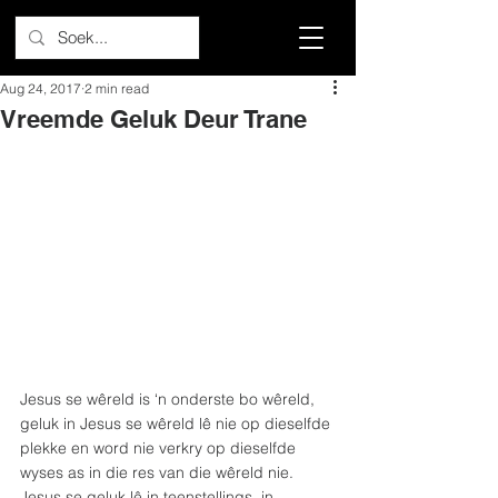
Aug 24, 2017
2 min read
Vreemde Geluk Deur Trane
Jesus se wêreld is ‘n onderste bo wêreld, 
geluk in Jesus se wêreld lê nie op dieselfde 
plekke en word nie verkry op dieselfde 
wyses as in die res van die wêreld nie. 
Jesus se geluk lê in teenstellings, in 