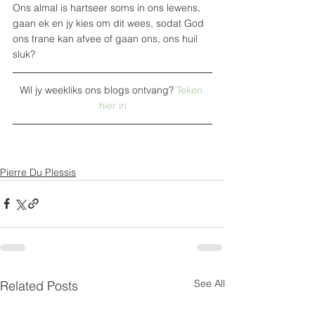
Ons almal is hartseer soms in ons lewens, 
gaan ek en jy kies om dit wees, sodat God 
ons trane kan afvee of gaan ons, ons huil 
sluk?
Wil jy weekliks ons blogs ontvang? 
Teken 
hier in
Pierre Du Plessis
See All
Related Posts