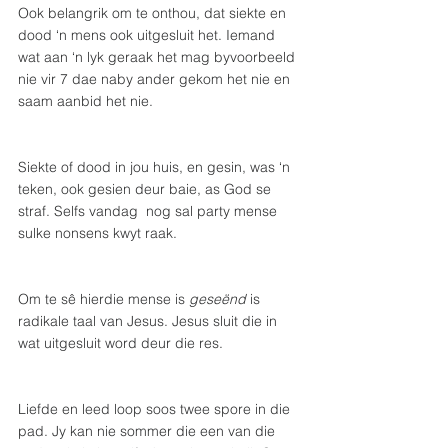
Ook belangrik om te onthou, dat siekte en 
dood ‘n mens ook uitgesluit het. Iemand 
wat aan ‘n lyk geraak het mag byvoorbeeld 
nie vir 7 dae naby ander gekom het nie en 
saam aanbid het nie.
Siekte of dood in jou huis, en gesin, was ‘n 
teken, ook gesien deur baie, as God se 
straf. Selfs vandag  nog sal party mense 
sulke nonsens kwyt raak.
Om te sê hierdie mense is 
geseënd
 is 
radikale taal van Jesus. Jesus sluit die in 
wat uitgesluit word deur die res.
Liefde en leed loop soos twee spore in die 
pad. Jy kan nie sommer die een van die 