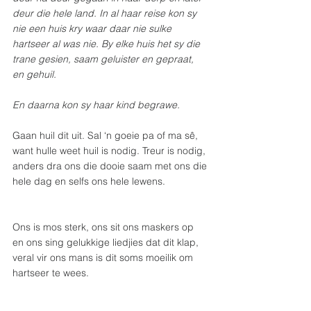
deur die hele land. In al haar reise kon sy 
nie een huis kry waar daar nie sulke 
hartseer al was nie. By elke huis het sy die 
trane gesien, saam geluister en gepraat, 
en gehuil.
En daarna kon sy haar kind begrawe. 
Gaan huil dit uit. Sal ‘n goeie pa of ma sê, 
want hulle weet huil is nodig. Treur is nodig, 
anders dra ons die dooie saam met ons die 
hele dag en selfs ons hele lewens.
Ons is mos sterk, ons sit ons maskers op 
en ons sing gelukkige liedjies dat dit klap, 
veral vir ons mans is dit soms moeilik om 
hartseer te wees.