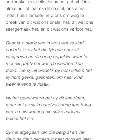
ander skei nie, selfs Jesus het gehuil. Ons 
almal huil of laat ek dit so stel, ons almal 
moet huil. Hartseer help ons om weg te 
breek van dit wat ons onstel het, dit wat ons 
seergemaak het, en dit wat ons verloor het.
Daar is ‘n storie van ‘n vrou wat se kind 
oorlede is, sy het die lyk aan haar lyf 
vasgebind en die berg opgeklim waar ‘n 
monnik gebly het wat glo wonders kon 
doen. Toe sy uit eindelik by hom uitkom het 
sy hom gevra, gesmeek, om haar kind 
weer lewend te maak.
Hy het geantwoord dat hy dit kan doen, 
maar net as sy ‘n handvol koring kan bring 
van ‘n huis wat nog nie sulke hartseer 
beleef het nie.
Sy het afgegaan van die berg af en van 
deur na deur gegaan in haar dorp en later 