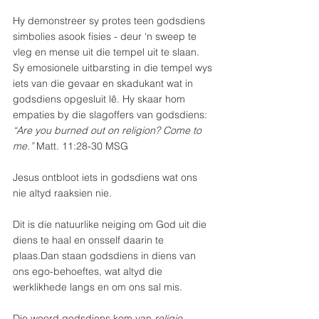
Hy demonstreer sy protes teen godsdiens 
simbolies asook fisies - deur ‘n sweep te 
vleg en mense uit die tempel uit te slaan. 
Sy emosionele uitbarsting in die tempel wys 
iets van die gevaar en skadukant wat in 
godsdiens opgesluit lê. Hy skaar hom 
empaties by die slagoffers van godsdiens: 
“Are you burned out on religion? Come to 
me.”
 Matt. 11:28-30 MSG
Jesus ontbloot iets in godsdiens wat ons 
nie altyd raaksien nie.
Dit is die natuurlike neiging om God uit die 
diens te haal en onsself daarin te 
plaas.Dan staan godsdiens in diens van 
ons ego-behoeftes, wat altyd die 
werklikhede langs en om ons sal mis. 
Die woord godsdiens kom van 
religio