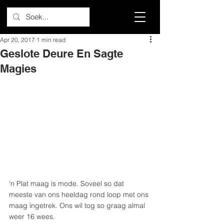
Apr 20, 2017
1 min read
Geslote Deure En Sagte
Magies
‘n Plat maag is mode. Soveel so dat 
meeste van ons heeldag rond loop met ons 
maag ingetrek. Ons wil tog so graag almal 
weer 16 wees.