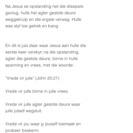
Na Jesus se opstanding het die dissipels 
gevlug, hulle het agter geslote deure 
weggekruip en die ergste verwag. Hulle 
was styf toe getrek en bang.
En dit is juis daar waar Jesus aan hulle die 
eerste keer verskyn na die opstanding, 
agter die geslote deure, binne in hulle 
spanning en vrees, met die woorde:
“Vrede vir julle” (John 20:21)
Vrede vir julle binne in julle vrees. 
Vrede vir julle agter geslote deure waar 
julle julself wegsluit. 
Vrede vir jou waar jy jouself toemaak en 
probeer beskerm. 