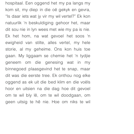
hospitaal. Een oggend het my pa langs my 
kom sit, my diep in die oë gekyk en gevra, 
“Is daar iets wat jy vir my wil vertel?” Ek kon 
natuurlik ‘n beskuldiging gehoor het, maar 
dit sou nie in lyn wees met wie my pa is nie. 
Ek het hom, na wat gevoel het soos ‘n 
ewigheid van stilte, alles vertel, my hele 
storie, al my geheime. Ons kon huis toe 
gaan. My liggaam se chemie het ‘n tydjie 
geneem om die genesing wat in my 
binnegoed plaasgevind het te snap, maar 
dit was die eerste tree. Ek onthou nog elke 
oggend as ek uit die bed klim en die voëls 
hoor en uitsien na die dag hoe dit gevoel 
om te wil bly lê, om te wil doodgaan, om 
geen uitsig te hê nie. Hoe om niks te wil 
aanraak nie en aangeraak te word deur niks 
nie. Ek leef hierdie storie. In dankbaarheid. 
Ek sien hoe al die stukke – en ook skerwe – 
van my soms stukkende lewe ‘n geheel 