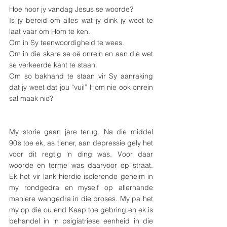
Hoe hoor jy vandag Jesus se woorde?
Is jy bereid om alles wat jy dink jy weet te 
laat vaar om Hom te ken. 
Om in Sy teenwoordigheid te wees. 
Om in die skare se oë onrein en aan die wet 
se verkeerde kant te staan. 
Om so bakhand te staan vir Sy aanraking 
dat jy weet dat jou “vuil” Hom nie ook onrein 
sal maak nie?
My storie gaan jare terug. Na die middel 
90’s toe ek, as tiener, aan depressie gely het 
voor dit regtig ‘n ding was. Voor daar 
woorde en terme was daarvoor op straat. 
Ek het vir lank hierdie isolerende geheim in 
my rondgedra en myself op allerhande 
maniere wangedra in die proses. My pa het 
my op die ou end Kaap toe gebring en ek is 
behandel in ‘n psigiatriese eenheid in die 