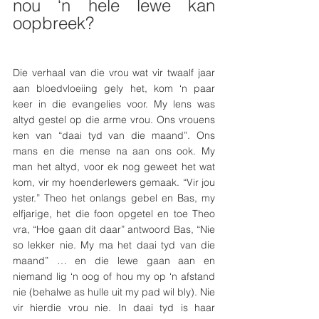
nou ‘n hele lewe kan 
oopbreek? 
Die verhaal van die vrou wat vir twaalf jaar 
aan bloedvloeiing gely het, kom ‘n paar 
keer in die evangelies voor. My lens was 
altyd gestel op die arme vrou. Ons vrouens 
ken van “daai tyd van die maand”. Ons 
mans en die mense na aan ons ook. My 
man het altyd, voor ek nog geweet het wat 
kom, vir my hoenderlewers gemaak. “Vir jou 
yster.” Theo het onlangs gebel en Bas, my 
elfjarige, het die foon opgetel en toe Theo 
vra, “Hoe gaan dit daar” antwoord Bas, “Nie 
so lekker nie. My ma het daai tyd van die 
maand” … en die lewe gaan aan en 
niemand lig ‘n oog of hou my op ‘n afstand 
nie (behalwe as hulle uit my pad wil bly). Nie 
vir hierdie vrou nie. In daai tyd is haar 