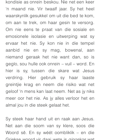
kondisie as onrein beskou. Nie net een keer 
‘n maand nie. Vir twaalf jaar. Sy het heel 
waarskynlik gesukkel om uit die bed te kom, 
om aan te trek, om haar gesin te versorg. 
Om nie eens te praat van die sosiale en 
emosionele isolasie en uitwerping wat sy 
ervaar het nie. Sy kon nie in die tempel 
aanbid nie en sy mag, bowenal, aan 
niemand geraak het nie want dan, so is 
geglo, sou hulle ook onrein – vuil – word. En 
hier is sy, tussen die skare wat Jesus 
verdring. Hier gebruik sy haar laaste 
greintjie krag en neem die risiko wat net 
geloof ‘n mens kan laat neem. Net as jy niks 
meer oor het nie. As jy alles verloor het en 
almal jou in die steek gelaat het.
Sy steek haar hand uit en raak aan Jesus. 
Net aan die soom van sy klere, soos die 
Woord sê. En sy wéét oombliklik – en die 
Griekse woord vir daai wete is 
ginoskos 
wat 