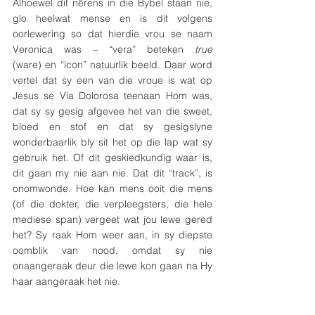
Alhoewel dit nêrens in die Bybel staan nie, 
glo heelwat mense en is dit volgens 
oorlewering so dat hierdie vrou se naam 
Veronica was – “vera” beteken 
true 
(ware)
en “icon” natuurlik beeld. Daar word 
vertel dat sy een van die vroue is wat op 
Jesus se Via Dolorosa teenaan Hom was, 
dat sy sy gesig afgevee het van die sweet, 
bloed en stof en dat sy gesigslyne 
wonderbaarlik bly sit het op die lap wat sy 
gebruik het. Of dit geskiedkundig waar is, 
dit gaan my nie aan nie. Dat dit “track”, is 
onomwonde. Hoe kan mens ooit die mens 
(of die dokter, die verpleegsters, die hele 
mediese span) vergeet wat jou lewe gered 
het? Sy raak Hom weer aan, in sy diepste 
oomblik van nood, omdat sy nie 
onaangeraak deur die lewe kon gaan na Hy 
haar aangeraak het nie.