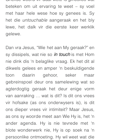
beteken om uit ervaring te weet – sy voel 
met haar hele wese hoe sy genees is. Sy 
het die 
untouchable 
aangeraak en het bly 
lewe, het dalk vir die eerste keer werklik 
gelewe.
Dan vra Jesus, “Wie het aan My geraak?” en 
sy dissipels, wat nie so 
in touch 
is met Hom 
nie dink dis ‘n belaglike vraag. Ek het dit al 
dikwels gelees en amper ‘n beskuldigende 
toon daarin gehoor, seker maar 
gebreinspoel deur ons samelewing wat so 
agterdogtig geraak het deur enige vorm 
van aanraking … wat is dit? Is dit ons vrees 
vir hofsake (as ons onderwysers is), is dit 
ons dieper vrees vir intimiteit? Maar Jesus, 
as ons sy woorde meet aan Wie Hy is, het ‘n 
ander agenda. Hy is nie tevrede met ‘n 
blote wonderwerk nie, Hy is op soek na ‘n 
persoonlike ontmoeting. Hy wil weet wat die 