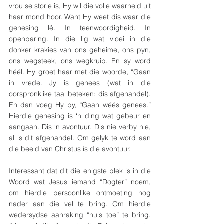
vrou se storie is, Hy wil die volle waarheid uit 
haar mond hoor. Want Hy weet dis waar die 
genesing lê. In teenwoordigheid. In 
openbaring. In die lig wat vloei in die 
donker krakies van ons geheime, ons pyn, 
ons wegsteek, ons wegkruip. En sy word 
héél. Hy groet haar met die woorde, “Gaan 
in vrede. Jy is genees (wat in die 
oorspronklike taal beteken: dis afgehandel). 
En dan voeg Hy by, “Gaan wéés genees.” 
Hierdie genesing is ‘n ding wat gebeur en 
aangaan. Dis ‘n avontuur. Dis nie verby nie, 
al is dit afgehandel. Om gelyk te word aan 
die beeld van Christus ís die avontuur.
Interessant dat dit die enigste plek is in die 
Woord wat Jesus iemand “Dogter” noem, 
om hierdie persoonlike ontmoeting nog 
nader aan die vel te bring. Om hierdie 
wedersydse aanraking “huis toe” te bring. 