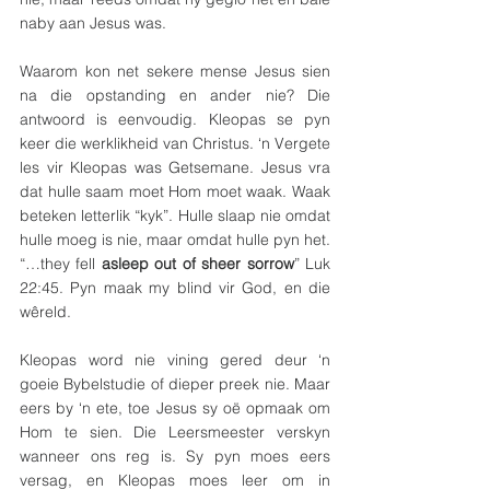
naby aan Jesus was.
Waarom kon net sekere mense Jesus sien 
na die opstanding en ander nie? Die 
antwoord is eenvoudig. Kleopas se pyn 
keer die werklikheid van Christus. ‘n Vergete 
les vir Kleopas was Getsemane. Jesus vra 
dat hulle saam moet Hom moet waak. Waak 
beteken letterlik “kyk”. Hulle slaap nie omdat 
hulle moeg is nie, maar omdat hulle pyn het. 
“…they fell 
asleep out of sheer sorrow
” Luk 
22:45. Pyn maak my blind vir God, en die 
wêreld.
Kleopas word nie vining gered deur ‘n 
goeie Bybelstudie of dieper preek nie. Maar 
eers by ‘n ete, toe Jesus sy oë opmaak om 
Hom te sien. Die Leersmeester verskyn 
wanneer ons reg is. Sy pyn moes eers 
versag, en Kleopas moes leer om in 