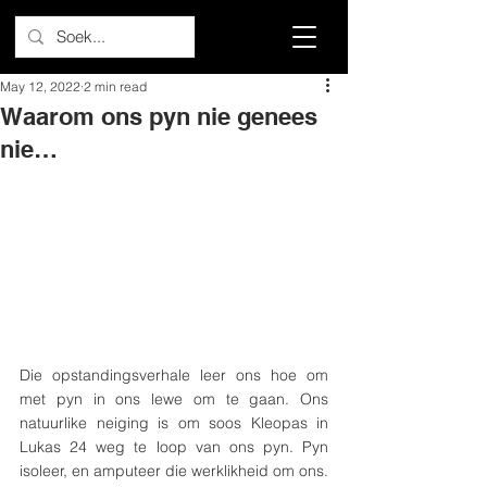
May 12, 2022
2 min read
Waarom ons pyn nie genees
nie…
Die opstandingsverhale leer ons hoe om 
met pyn in ons lewe om te gaan. Ons 
natuurlike neiging is om soos Kleopas in 
Lukas 24 weg te loop van ons pyn. Pyn 
isoleer, en amputeer die werklikheid om ons. 