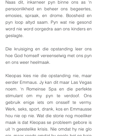
Naas dit, inkarneer pyn binne ons as ‘n 
persoonlikheid en beheer ons begeertes, 
emosies, spraak, en drome. Boosheid en 
pyn loop altyd saam. Pyn wat nie gesond 
word nie word oorgedra aan ons kinders en 
geslagte.
Die kruisiging en die opstanding leer ons 
hoe God homself vereenselwig met ons pyn 
en ons weer heelmaak.
Kleopas kies nie die opstanding nie, maar 
eerder Emmaus. Jy kan dit maar Las Vegas 
noem. ‘n Romeinse Spa en die perfekte 
stimulant om my pyn te verdoof. Ons 
gebruik enige iets om onsself te vermy. 
Werk, seks, sport, drank, kos en Emmausse 
hou nie op nie. Wat die storie nog moeiliker 
maak is dat Kleopas se probleem gebore is 
uit ‘n geestelike krisis. Nie omdat hy nie glo 
nie, maar reeds omdat hy geglo het en baie 