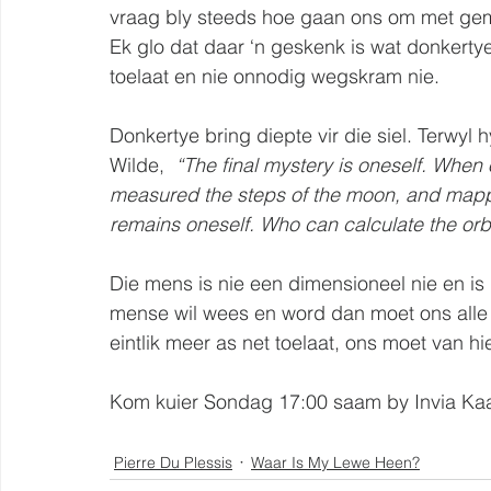
vraag bly steeds hoe gaan ons om met gemoe
Ek glo dat daar ‘n geskenk is wat donkertye 
toelaat en nie onnodig wegskram nie.
Donkertye bring diepte vir die siel. Terwyl h
Wilde,  
“The final mystery is oneself. When
measured the steps of the moon, and mapped
remains oneself. Who can calculate the orbi
Die mens is nie een dimensioneel nie en is 
mense wil wees en word dan moet ons alle
eintlik meer as net toelaat, ons moet van hi
Kom kuier Sondag 17:00 saam by Invia Kaa
Pierre Du Plessis
Waar Is My Lewe Heen?