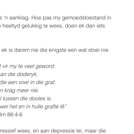
oos ‘n aanklag. Hoe pas my gemoedstoestand in 
die heeltyd gelukkig te wees, doen ek dan iets 
, ek is darem nie die enigste een wat stoei nie.
 vir my te veel geword:
aan die doderyk,
ie een voet in die graf,
n krag meer nie.
l tussen die dooies is,
l het en in hulle grafte lê” 
lm 88:4-6
pressief wees, en aan depressie lei, maar die 