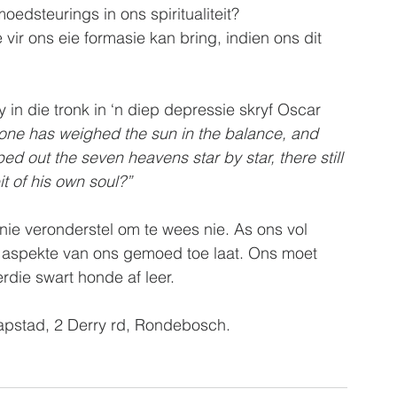
dsteurings in ons spiritualiteit? 
vir ons eie formasie kan bring, indien ons dit 
y in die tronk in ‘n diep depressie skryf Oscar 
 one has weighed the sun in the balance, and 
 out the seven heavens star by star, there still 
t of his own soul?”
nie veronderstel om te wees nie. As ons vol 
 aspekte van ons gemoed toe laat. Ons moet 
erdie swart honde af leer.
pstad, 2 Derry rd, Rondebosch.