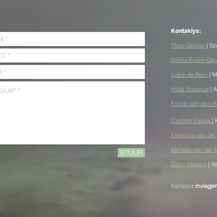
ag
Kontaklys:
Theo
Geyser
| Sp
Wilma Enslin-Ge
Meer As Genoeg: Om
Tevrede Te Wees
Lukie de Beer
| M
Hilke Erasmus
| 
Frieda van den 
Carmen Fourie
|
Francois van de
Melissa van der
STUUR
Deon Meiring
| V
Kantoor
:
inviag