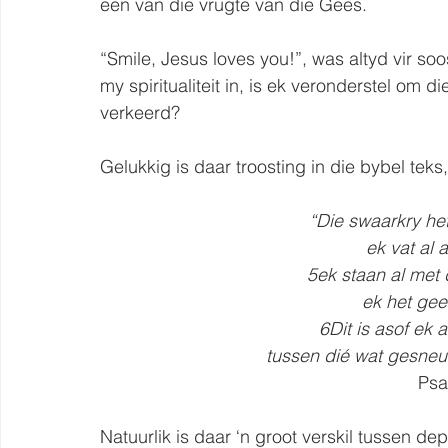
een van die vrugte van die Gees.
“Smile, Jesus loves you!”, was altyd vir s
my spiritualiteit in, is ek veronderstel om 
verkeerd?
Gelukkig is daar troosting in die bybel teks
“Die swaarkry het
ek vat al 
5ek staan al met d
ek het gee
6Dit is asof ek a
tussen dié wat gesneuwe
Psa
Natuurlik is daar ‘n groot verskil tussen de