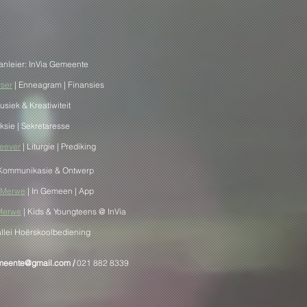
anleier: InVia Gemeente
yser
| Enneagram | Finansies
usiek & Kreatiwiteit
Aksie | Sekretaresse
Heever
| Liturgie | Prediking
 Kommunikasie & Ontwerp
r Merwe
| In Gemeen | App
 Merwe
| Kids & Youngteens @ InVia
allei Hoërskoolbediening
emeente@gmail.com
/
0
21 882 8339