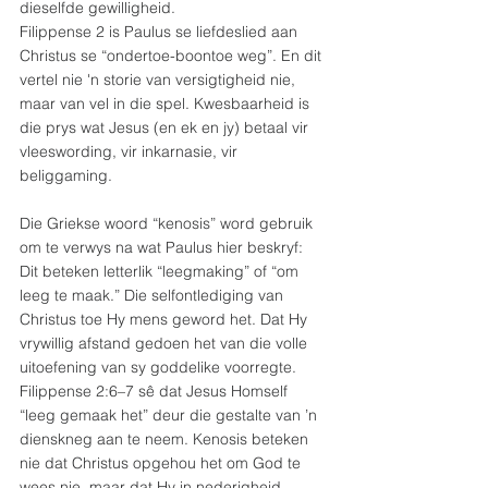
dieselfde gewilligheid.
Filippense 2 is Paulus se liefdeslied aan 
Christus se “ondertoe-boontoe weg”. En dit 
vertel nie 'n storie van versigtigheid nie, 
maar van vel in die spel. Kwesbaarheid is 
die prys wat Jesus (en ek en jy) betaal vir 
vleeswording, vir inkarnasie, vir 
beliggaming.
Die Griekse woord “kenosis” word gebruik 
om te verwys na wat Paulus hier beskryf: 
Dit beteken letterlik “leegmaking” of “om 
leeg te maak.” Die selfontlediging van 
Christus toe Hy mens geword het. Dat Hy 
vrywillig afstand gedoen het van die volle 
uitoefening van sy goddelike voorregte. 
Filippense 2:6–7 sê dat Jesus Homself 
“leeg gemaak het” deur die gestalte van ’n 
dienskneg aan te neem. Kenosis beteken 
nie dat Christus opgehou het om God te 
wees nie, maar dat Hy in nederigheid 