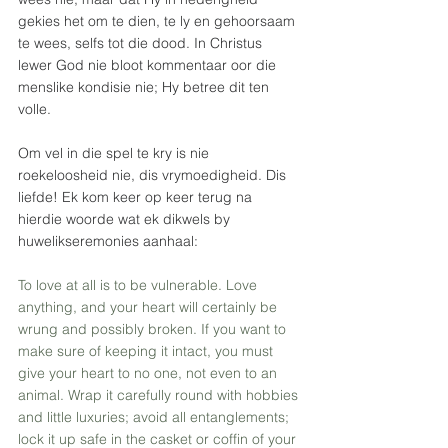
gekies het om te dien, te ly en gehoorsaam 
te wees, selfs tot die dood. In Christus 
lewer God nie bloot kommentaar oor die 
menslike kondisie nie; Hy betree dit ten 
volle. 
Om vel in die spel te kry is nie 
roekeloosheid nie, dis vrymoedigheid. Dis 
liefde! Ek kom keer op keer terug na 
hierdie woorde wat ek dikwels by 
huwelikseremonies aanhaal:
To love at all is to be vulnerable. Love 
anything, and your heart will certainly be 
wrung and possibly broken. If you want to 
make sure of keeping it intact, you must 
give your heart to no one, not even to an 
animal. Wrap it carefully round with hobbies 
and little luxuries; avoid all entanglements; 
lock it up safe in the casket or coffin of your 