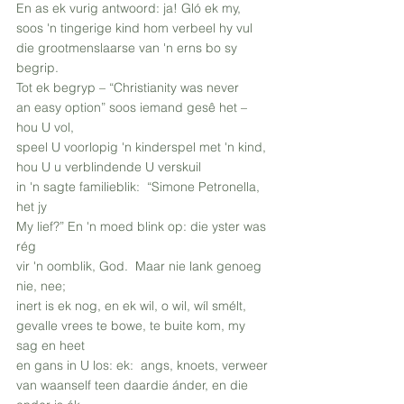
En as ek vurig antwoord: ja! Gló ek my,
soos 'n tingerige kind hom verbeel hy vul
die grootmenslaarse van 'n erns bo sy 
begrip.
Tot ek begryp – “Christianity was never
an easy option” soos iemand gesê het – 
hou U vol,
speel U voorlopig 'n kinderspel met 'n kind,
hou U u verblindende U verskuil
in 'n sagte familieblik:  “Simone Petronella, 
het jy
My lief?” En 'n moed blink op: die yster was 
rég
vir 'n oomblik, God.  Maar nie lank genoeg 
nie, nee;
inert is ek nog, en ek wil, o wil, wíl smélt,
gevalle vrees te bowe, te buite kom, my 
sag en heet
en gans in U los: ek:  angs, knoets, verweer
van waanself teen daardie ánder, en die 