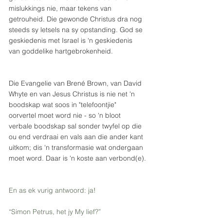
mislukkings nie, maar tekens van 
getrouheid. Die gewonde Christus dra nog 
steeds sy letsels na sy opstanding. God se 
geskiedenis met Israel is ‘n geskiedenis 
van goddelike hartgebrokenheid.
Die Evangelie van Brené Brown, van David 
Whyte en van Jesus Christus is nie net 'n 
boodskap wat soos in "telefoontjie" 
oorvertel moet word nie - so 'n bloot 
verbale boodskap sal sonder twyfel op die 
ou end verdraai en vals aan die ander kant 
uitkom; dis 'n transformasie wat ondergaan 
moet word. Daar is 'n koste aan verbond(e).
En as ek vurig antwoord: ja!
“Simon Petrus, het jy My lief?”