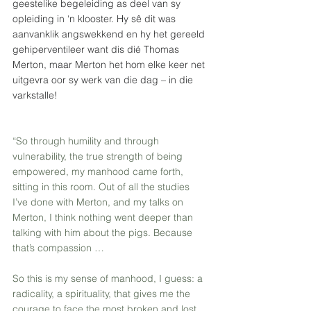
geestelike begeleiding as deel van sy 
opleiding in ‘n klooster. Hy sê dit was 
aanvanklik angswekkend en hy het gereeld 
gehiperventileer want dis dié Thomas 
Merton, maar Merton het hom elke keer net 
uitgevra oor sy werk van die dag – in die 
varkstalle! 
“So through humility and through 
vulnerability, the true strength of being 
empowered, my manhood came forth, 
sitting in this room. Out of all the studies 
I’ve done with Merton, and my talks on 
Merton, I think nothing went deeper than 
talking with him about the pigs. Because 
that’s compassion …
So this is my sense of manhood, I guess: a 
radicality, a spirituality, that gives me the 
courage to face the most broken and lost 