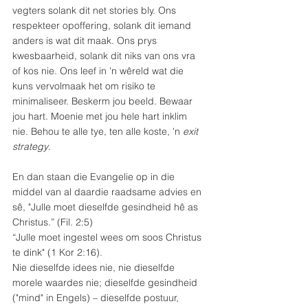
vegters solank dit net stories bly. Ons 
respekteer opoffering, solank dit iemand 
anders is wat dit maak. Ons prys 
kwesbaarheid, solank dit niks van ons vra 
of kos nie. Ons leef in 'n wêreld wat die 
kuns vervolmaak het om risiko te 
minimaliseer. Beskerm jou beeld. Bewaar 
jou hart. Moenie met jou hele hart inklim 
nie. Behou te alle tye, ten alle koste, 'n 
exit 
strategy
.
En dan staan die Evangelie op in die 
middel van al daardie raadsame advies en 
sê, "Julle moet dieselfde gesindheid hê as 
Christus.” (Fil. 2:5)
“Julle moet ingestel wees om soos Christus 
te dink" (1 Kor 2:16).
Nie dieselfde idees nie, nie dieselfde 
morele waardes nie; dieselfde gesindheid 
("mind" in Engels) – dieselfde postuur, 