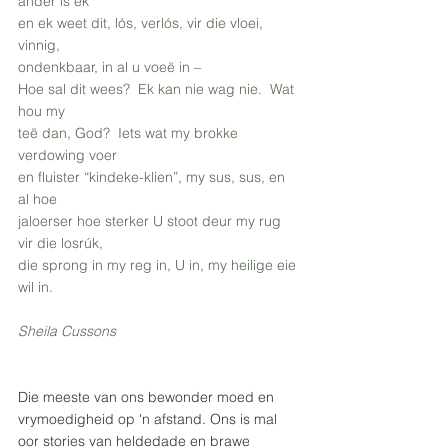
ander is ék
en ek weet dit, lós, verlós, vir die vloei, 
vinnig,
ondenkbaar, in al u voeë in – 
Hoe sal dit wees?  Ek kan nie wag nie.  Wat 
hou my
teë dan, God?  Iets wat my brokke 
verdowing voer
en fluister “kindeke-klien”, my sus, sus, en 
al hoe
jaloerser hoe sterker U stoot deur my rug 
vir die losrúk,
die sprong in my reg in, U in, my heilige eie 
wil in.
Sheila Cussons
Die meeste van ons bewonder moed en 
vrymoedigheid op 'n afstand. Ons is mal 
oor stories van heldedade en brawe 