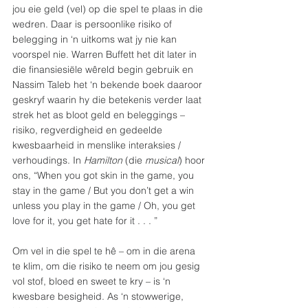
jou eie geld (vel) op die spel te plaas in die 
wedren. Daar is persoonlike risiko of 
belegging in ‘n uitkoms wat jy nie kan 
voorspel nie. Warren Buffett het dit later in 
die finansiesiële wêreld begin gebruik en 
Nassim Taleb het ‘n bekende boek daaroor 
geskryf waarin hy die betekenis verder laat 
strek het as bloot geld en beleggings – 
risiko, regverdigheid en gedeelde 
kwesbaarheid in menslike interaksies / 
verhoudings. In 
Hamilton
 (die 
musical
) hoor 
ons, “When you got skin in the game, you 
stay in the game / But you don’t get a win 
unless you play in the game / Oh, you get 
love for it, you get hate for it . . . ” 
Om vel in die spel te hê – om in die arena 
te klim, om die risiko te neem om jou gesig 
vol stof, bloed en sweet te kry – is ‘n 
kwesbare besigheid. As ‘n stowwerige, 