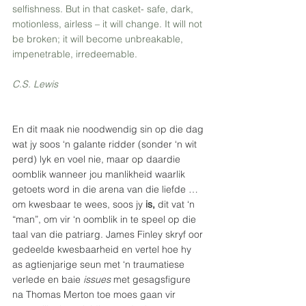
selfishness. But in that casket- safe, dark, 
motionless, airless – it will change. It will not 
be broken; it will become unbreakable, 
impenetrable, irredeemable. 
C.S. Lewis
En dit maak nie noodwendig sin op die dag 
wat jy soos ‘n galante ridder (sonder ‘n wit 
perd) lyk en voel nie, maar op daardie 
oomblik wanneer jou manlikheid waarlik 
getoets word in die arena van die liefde … 
om kwesbaar te wees, soos jy 
is, 
dit vat ‘n 
“man”, om vir ‘n oomblik in te speel op die 
taal van die patriarg. James Finley skryf oor 
gedeelde kwesbaarheid en vertel hoe hy 
as agtienjarige seun met ‘n traumatiese 
verlede en baie 
issues 
met gesagsfigure 
na Thomas Merton toe moes gaan vir 