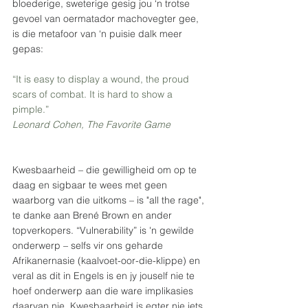
bloederige, sweterige gesig jou ‘n trotse 
gevoel van oermatador machovegter gee, 
is die metafoor van ‘n puisie dalk meer 
gepas:
“It is easy to display a wound, the proud 
scars of combat. It is hard to show a 
pimple.”
Leonard Cohen, The Favorite Game
Kwesbaarheid – die gewilligheid om op te 
daag en sigbaar te wees met geen 
waarborg van die uitkoms – is "all the rage", 
te danke aan Brené Brown en ander 
topverkopers. “Vulnerability” is 'n gewilde 
onderwerp – selfs vir ons geharde 
Afrikanernasie (kaalvoet-oor-die-klippe) en 
veral as dit in Engels is en jy jouself nie te 
hoef onderwerp aan die ware implikasies 
daarvan nie. Kwesbaarheid is egter nie iets 