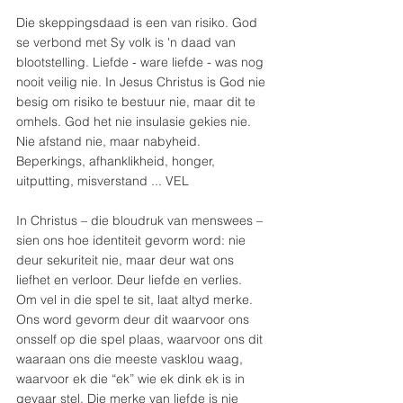
Die skeppingsdaad is een van risiko. God 
se verbond met Sy volk is 'n daad van 
blootstelling. Liefde - ware liefde - was nog 
nooit veilig nie. In Jesus Christus is God nie 
besig om risiko te bestuur nie, maar dit te 
omhels. God het nie insulasie gekies nie. 
Nie afstand nie, maar nabyheid. 
Beperkings, afhanklikheid, honger, 
uitputting, misverstand ... VEL
In Christus – die bloudruk van menswees – 
sien ons hoe identiteit gevorm word: nie 
deur sekuriteit nie, maar deur wat ons 
liefhet en verloor. Deur liefde en verlies. 
Om vel in die spel te sit, laat altyd merke. 
Ons word gevorm deur dit waarvoor ons 
onsself op die spel plaas, waarvoor ons dit 
waaraan ons die meeste vasklou waag, 
waarvoor ek die “ek” wie ek dink ek is in 
gevaar stel. Die merke van liefde is nie 