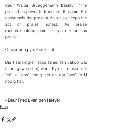
deur Walter Brueggemann beskryf: “The 
praise has power to transform the pain. But 
conversely the present pain also keeps the 
act of praise honest. As praise 
recontextualizes pain, so pain refocuses 
praise.”
Omvormde pyn. Eerlike lof.
Die Psalmdigter, soos Israel (en Jakob wat 
Israel geword het) weet: Pyn is ‘n teken dat 
“ek” ‘n “ons” nodig het en dat “ons” ‘n U 
nodig het.
- Deur Frieda van den Heever
Blog