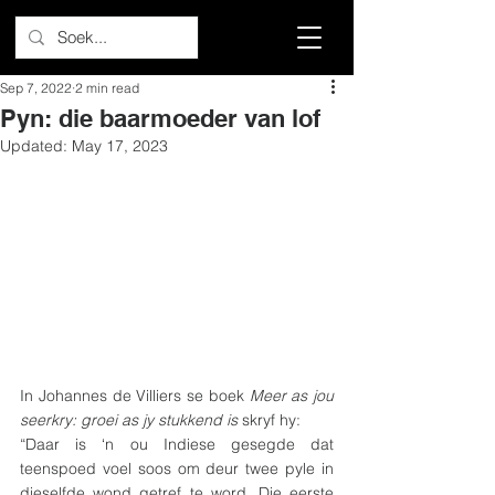
Sep 7, 2022
2 min read
Pyn: die baarmoeder van lof
Updated:
May 17, 2023
In Johannes de Villiers se boek 
Meer as jou 
seerkry: groei as jy stukkend is
 skryf hy: 
“Daar is ‘n ou Indiese gesegde dat 
teenspoed voel soos om deur twee pyle in 
dieselfde wond getref te word. Die eerste 