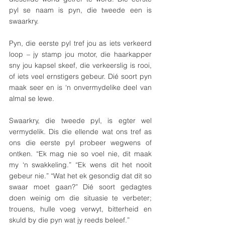
pyl se naam is pyn, die tweede een is 
swaarkry. 
Pyn, die eerste pyl tref jou as iets verkeerd 
loop – jy stamp jou motor, die haarkapper 
sny jou kapsel skeef, die verkeerslig is rooi, 
of iets veel ernstigers gebeur. Dié soort pyn 
maak seer en is ‘n onvermydelike deel van 
almal se lewe. 
Swaarkry, die tweede pyl, is egter wel 
vermydelik. Dis die ellende wat ons tref as 
ons die eerste pyl probeer wegwens of 
ontken. “Ek mag nie so voel nie, dit maak 
my ‘n swakkeling.” “Ek wens dit het nooit 
gebeur nie.” “Wat het ek gesondig dat dit so 
swaar moet gaan?” Dié soort gedagtes 
doen weinig om die situasie te verbeter; 
trouens, hulle voeg verwyt, bitterheid en 
skuld by die pyn wat jy reeds beleef.”