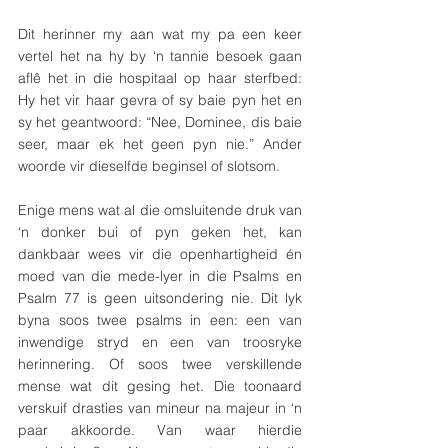
Dit herinner my aan wat my pa een keer 
vertel het na hy by ‘n tannie besoek gaan 
aflê het in die hospitaal op haar sterfbed: 
Hy het vir haar gevra of sy baie pyn het en 
sy het geantwoord: “Nee, Dominee, dis baie 
seer, maar ek het geen pyn nie.” Ander 
woorde vir dieselfde beginsel of slotsom. 
Enige mens wat al die omsluitende druk van 
‘n donker bui of pyn geken het, kan 
dankbaar wees vir die openhartigheid én 
moed van die mede-lyer in die Psalms en 
Psalm 77 is geen uitsondering nie. Dit lyk 
byna soos twee psalms in een: een van 
inwendige stryd en een van troosryke 
herinnering. Of soos twee verskillende 
mense wat dit gesing het. Die toonaard 
verskuif drasties van mineur na majeur in ‘n 
paar akkoorde. Van waar hierdie 