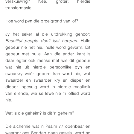
verskuiwing? Nee, groter: hierdie 
transformasie. 
Hoe word pyn die broeigrond van lof?
Jy het seker al die uitdrukking gehoor: 
Beautiful people don’t just happen.
 Hulle 
gebeur nie net nie, hulle word gevorm. Dit 
gebeur met hulle. Aan die ander kant is 
daar egter ook mense met wie dit gebeur 
wat nie uit hierdie persoonlike pyn én 
swaarkry wéér gebore kan word nie, wat 
swaarder en swaarder kry en dieper en 
dieper ingesuig word in hierdie maalkolk 
van ellende, wie se lewe nie ‘n loflied word 
nie. 
Wat is die geheim? Is dit ‘n geheim?
Die alchemie wat in Psalm 77 openbaar en 
waaroor ons Sondag gaan gesels, word so 