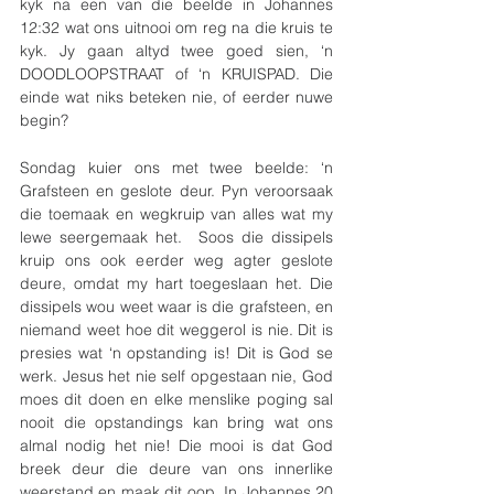
kyk na een van die beelde in Johannes 
12:32 wat ons uitnooi om reg na die kruis te 
kyk. Jy gaan altyd twee goed sien, ‘n 
DOODLOOPSTRAAT of ‘n KRUISPAD. Die 
einde wat niks beteken nie, of eerder nuwe 
begin?
Sondag kuier ons met twee beelde: ‘n 
Grafsteen en geslote deur. Pyn veroorsaak 
die toemaak en wegkruip van alles wat my 
lewe seergemaak het.  Soos die dissipels 
kruip ons ook eerder weg agter geslote 
deure, omdat my hart toegeslaan het. Die 
dissipels wou weet waar is die grafsteen, en 
niemand weet hoe dit weggerol is nie. Dit is 
presies wat ‘n opstanding is! Dit is God se 
werk. Jesus het nie self opgestaan nie, God 
moes dit doen en elke menslike poging sal 
nooit die opstandings kan bring wat ons 
almal nodig het nie! Die mooi is dat God 
breek deur die deure van ons innerlike 
weerstand en maak dit oop. In Johannes 20 