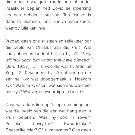
die meeste van julle reeds een of ander 
Paaskuier beplan het! Covid se inperking 
kry nou behoorlik pakslae. Ten minste is 
daar In Gemeen, ons aanlyn-byeenkoms, 
waarby julle kan inval.
Vrydag gaan ons stilstaan en reflekteer oor 
die beeld van Christus aan die kruis. Wat 
sou Johannes bedoel het as hy sê: "
They 
will look upon him whom they have pierced."
(Joh. 19:37). Dit is woorde wat hy leen uit 
Sag. 12:10 wanneer hy sê dat ons na die 
een sal kyk wat doodgemaak is. Hoekom 
kyk? Waarna kyk? En, wat sien ons wanneer 
ons kyk? Wat verteenwoordig die beeld?
Daar was daardie dag ‘n legio menings oor 
wat die beeld van die een wat hang aan ‘n 
kruis beteken. Was hy ook ‘n rower? 
Politieke bevryder? Kwaadstoker? 
Geestelike leier? Of ‘n kansvatter? Ons gaan 