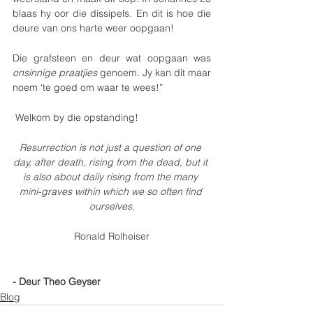
blaas hy oor die dissipels. En dit is hoe die 
deure van ons harte weer oopgaan!
Die grafsteen en deur wat oopgaan was 
onsinnige praatjies
 genoem. Jy kan dit maar 
noem ‘te goed om waar te wees!”
 Welkom by die opstanding!
Resurrection is not just a question of one 
day, after death, rising from the dead, but it 
is also about daily rising from the many 
mini-graves within which we so often find 
ourselves.
Ronald Rolheiser
- Deur Theo Geyser
Blog