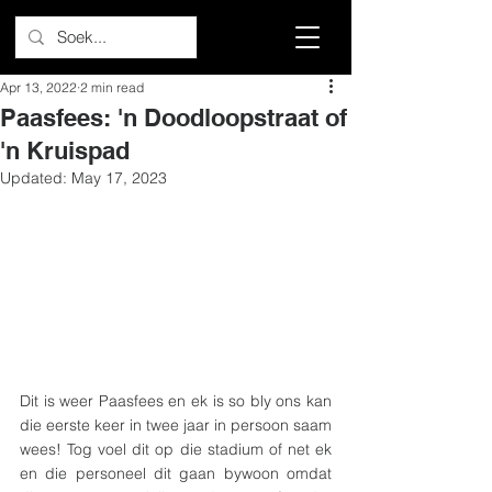
Apr 13, 2022
2 min read
Paasfees: 'n Doodloopstraat of
'n Kruispad
Updated:
May 17, 2023
Dit is weer Paasfees en ek is so bly ons kan 
die eerste keer in twee jaar in persoon saam 
wees! Tog voel dit op die stadium of net ek 
en die personeel dit gaan bywoon omdat 