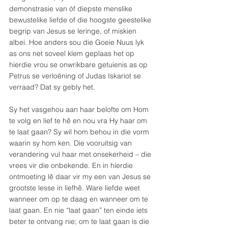
demonstrasie van óf diepste menslike 
bewustelike liefde of die hoogste geestelike 
begrip van Jesus se leringe, of miskien 
albei. Hoe anders sou die Goeie Nuus lyk 
as ons net soveel klem geplaas het op 
hierdie vrou se onwrikbare getuienis as op 
Petrus se verloëning of Judas Iskariot se 
verraad? Dat sy gebly het. 
Sy het vasgehou aan haar belofte om Hom 
te volg en lief te hê en nou vra Hy haar om 
te laat gaan? Sy wil hom behou in die vorm 
waarin sy hom ken. Die vooruitsig van 
verandering vul haar met onsekerheid – die 
vrees vir die onbekende. En in hierdie 
ontmoeting lê daar vir my een van Jesus se 
grootste lesse in liefhê. Ware liefde weet 
wanneer om op te daag en wanneer om te 
laat gaan. En nie “laat gaan” ten einde iets 
beter te ontvang nie; om te laat gaan is die 