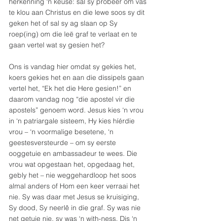
herkenning ‘n keuse: sal sy probeer om vas 
te klou aan Christus en die lewe soos sy dit 
geken het of sal sy ag slaan op Sy 
roep(ing) om die leë graf te verlaat en te 
gaan vertel wat sy gesien het?
Ons is vandag hier omdat sy gekies het, 
koers gekies het en aan die dissipels gaan 
vertel het, “Ek het die Here gesien!” en 
daarom vandag nog “die apostel vir die 
apostels” genoem word. Jesus kies ‘n vrou 
in ‘n patriargale sisteem, Hy kies híérdie 
vrou – ‘n voormalige besetene, ‘n 
geestesversteurde – om sy eerste 
ooggetuie en ambassadeur te wees. Die 
vrou wat opgestaan het, opgedaag het, 
gebly het – nie weggehardloop het soos 
almal anders of Hom een keer verraai het 
nie. Sy was daar met Jesus se kruisiging, 
Sy dood, Sy neerlê in die graf. Sy was nie 
net getuie nie, sy was ‘n with-ness. Dis ‘n 