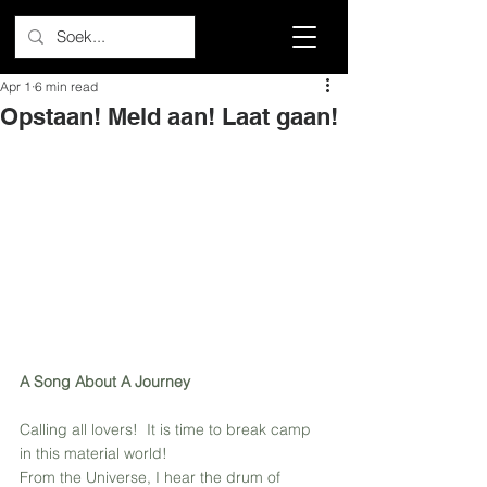
Apr 1
6 min read
Opstaan! Meld aan! Laat gaan!
A Song About A Journey
Calling all lovers!  It is time to break camp 
in this material world!
From the Universe, I hear the drum of 