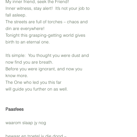
My inner friend, seek the Friend!
Inner witness, stay alert!  It’s not your job to 
fall asleep.
The streets are full of torches – chaos and 
din are everywhere!
Tonight this grasping-getting world gives 
birth to an eternal one.
It’s simple:  You thought you were dust and 
now find you are breath.
Before you were ignorant, and now you 
know more.
The One who led you this far
will guide you further on as well.
Paasfees
waarom slaap jy nog
bewaar en troetel jy die dood – 