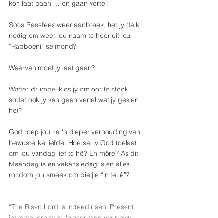
kon laat gaan … en gaan vertel!
Soos Paasfees weer aanbreek, het jy dalk 
nodig om weer jou naam te hoor uit jou 
“Rabboeni” se mond?
Waarvan moet jy laat gaan?
Watter drumpel kies jy om oor te steek 
sodat ook jy kan gaan vertel wat jy gesien 
het?
God roep jou na ‘n dieper verhouding van 
bewustelike liefde. Hoe sal jy God toelaat 
om jou vandag lief te hê? En môre? As dit 
Maandag is en vakansiedag is en alles 
rondom jou smeek om bietjie “in te lê”?
“The Risen Lord is indeed risen. Present, 
intimate, creative, 'closer than your own 