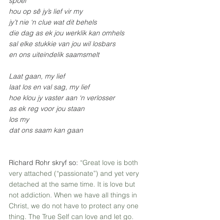
spoel
hou op sê jy’s lief vir my
jy’t nie ‘n clue wat dit behels
die dag as ek jou werklik kan omhels
sal elke stukkie van jou wil losbars
en ons uiteindelik saamsmelt
Laat gaan, my lief      
laat los en val sag, my lief 
hoe klou jy vaster aan ‘n verlosser
as ek reg voor jou staan
los my
dat ons saam kan gaan
Richard Rohr skryf so: 
“Great love is both 
very attached (“passionate”) and yet very 
detached at the same time. It is love but 
not addiction. When we have all things in 
Christ, we do not have to protect any one 
thing. The True Self can love and let go. 