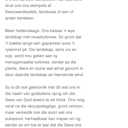
druk ons ons stempels af. 
Seerowerskedels, landsvlae of een of 
ander kenteken.
Meer hedendaags: Ons besaai ’n wye 
landskap met reuseturbines. So groot dat 
’n bakkie langs een geparkeer soos ’n 
ryskorrel lyk. Die landskap, eens vry en 
oop, word nou geken aan sy 
mensgemaakte turbines, eerder as die 
plante, diere en duine wat almal gevorm is 
deur daardie landskap se heersende wind.
So is dit ook gewoonlik met dit wat ons in 
die naam van godsdiens oprig om die 
Gees van God iewers te wil inhok. Ons neig 
veral na die skouspelagtige, groot vertoon, 
maar verkieslik ook die soort wat ons 
suksesvol, herhaalbaar kan inspan en rig, 
eerder as om toe te laat dat die Gees óns 