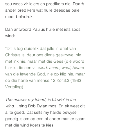
sou wees vir leiers en predikers nie. Daar’s 
ander predikers wat hulle deesdae baie 
meer beïndruk.
Dan antwoord Paulus hulle met iets soos 
wind:
“Dit is tog duidelik dat julle 'n brief van 
Christus is, deur ons diens geskrywe, nie 
met ink nie, maar met die Gees (die woord 
hier is die een vir 
wind, asem, waai, blaas
) 
van die lewende God, nie op klip nie, maar 
op die harte van mense.” 2 Kor.3:3 (1983 
Vertaling)
The answer my friend, is blowin’ in the 
wind…
 sing Bob Dylan mos. En ek weet dit 
al te goed. Dat selfs my harde bewyse 
geneig is om op een of ander manier saam 
met die wind koers te kies.