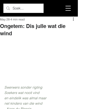
May 28
4 min read
Ongetem: Dis julle wat die
wind
Swerwers sonder rigting
Soekers wat nooit vind
en eindelik was almal maar
net kinders van die wind
– Koos du Plessis