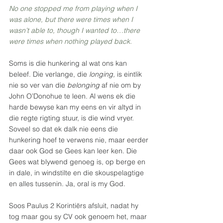
No one stopped me from playing when I 
was alone, but there were times when I 
wasn’t able to, though I wanted to…there 
were times when nothing played back.
Soms is die hunkering al wat ons kan 
beleef. Die verlange, die 
longing,
 is eintlik 
nie so ver van die 
belonging
 af nie om by 
John O’Donohue te leen. Al wens ek die 
harde bewyse kan my eens en vir altyd in 
die regte rigting stuur, is die wind vryer. 
Soveel so dat ek dalk nie eens die 
hunkering hoef te verwens nie, maar eerder 
daar ook God se Gees kan leer ken. Die 
Gees wat blywend genoeg is, op berge en 
in dale, in windstilte en die skouspelagtige 
en alles tussenin. Ja, oral is my God.
Soos Paulus 2 Korintiërs afsluit, nadat hy 
tog maar gou sy CV ook genoem het, maar 