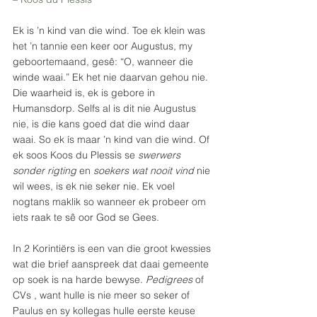
Ek is ’n kind van die wind. Toe ek klein was 
het ’n tannie een keer oor Augustus, my 
geboortemaand, gesê: “O, wanneer die 
winde waai.” Ek het nie daarvan gehou nie. 
Die waarheid is, ek is gebore in 
Humansdorp. Selfs al is dit nie Augustus 
nie, is die kans goed dat die wind daar 
waai. So ek ís maar ’n kind van die wind. Of 
ek soos Koos du Plessis se 
swerwers 
sonder rigting
 en 
soekers wat nooit vind
 nie 
wil wees, is ek nie seker nie. Ek voel 
nogtans maklik so wanneer ek probeer om 
iets raak te sê oor God se Gees.
In 2 Korintiërs is een van die groot kwessies 
wat die brief aanspreek dat daai gemeente 
op soek is na harde bewyse. 
Pedigrees
 of 
CVs , want hulle is nie meer so seker of 
Paulus en sy kollegas hulle eerste keuse 