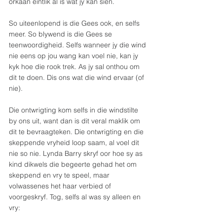
orkaan eintlik al is wat jy kan sien.
So uiteenlopend is die Gees ook, en selfs 
meer. So blywend is die Gees se 
teenwoordigheid. Selfs wanneer jy die wind 
nie eens op jou wang kan voel nie, kan jy 
kyk hoe die rook trek. As jy sal onthou om 
dit te doen. Dis ons wat die wind ervaar (of 
nie).
Die ontwrigting kom selfs in die windstilte 
by ons uit, want dan is dit veral maklik om 
dit te bevraagteken. Die ontwrigting en die 
skeppende vryheid loop saam, al voel dit 
nie so nie. Lynda Barry skryf oor hoe sy as 
kind dikwels die begeerte gehad het om 
skeppend en vry te speel, maar 
volwassenes het haar verbied of 
voorgeskryf. Tog, selfs al was sy alleen en 
vry: