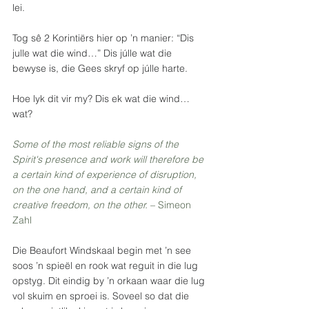
lei.
Tog sê 2 Korintiërs hier op ’n manier: “Dis 
julle wat die wind…” Dis júlle wat die 
bewyse is, die Gees skryf op júlle harte.
Hoe lyk dit vir my? Dis ek wat die wind…
wat?
Some of the most reliable signs of the 
Spirit's presence and work will therefore be 
a certain kind of experience of disruption, 
on the one hand, and a certain kind of 
creative freedom, on the other.
 – Simeon 
Zahl
Die Beaufort Windskaal begin met ’n see 
soos ’n spieël en rook wat reguit in die lug 
opstyg. Dit eindig by ’n orkaan waar die lug 
vol skuim en sproei is. Soveel so dat die 