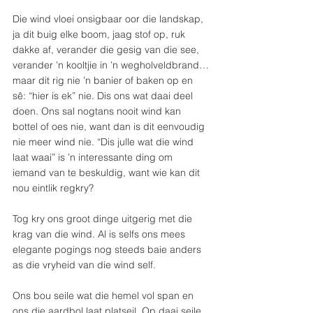
Die wind vloei onsigbaar oor die landskap, 
ja dit buig elke boom, jaag stof op, ruk 
dakke af, verander die gesig van die see, 
verander ’n kooltjie in ’n wegholveldbrand…
maar dit rig nie ’n banier of baken op en 
sê: “hier is ek” nie. Dis ons wat daai deel 
doen. Ons sal nogtans nooit wind kan 
bottel of oes nie, want dan is dit eenvoudig 
nie meer wind nie. “Dis julle wat die wind 
laat waai” is ’n interessante ding om 
iemand van te beskuldig, want wie kan dit 
nou eintlik regkry?
Tog kry ons groot dinge uitgerig met die 
krag van die wind. Al is selfs ons mees 
elegante pogings nog steeds baie anders 
as die vryheid van die wind self.
Ons bou seile wat die hemel vol span en 
ons die aardbol laat platseil. Op daai seile 