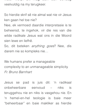
veelvuldig na my terugkeer. 
So hierdie skrif sê nie almal wat nie vir Jesus 
ken gaan hel toe nie? 
Nee, ek vermoed daardie interpretasie is te 
beheersd, te ingehok, vir die res van die 
wilde radikale Jesus wat ons in die Woord 
sien lewe en liefhê.
So, dit beteken 
anything goes
? Nee, dis 
darem nie so kompleks nie…
We humans prefer a manageable 
complexity to an unmanageable simplicity.
Fr. Bruno Barnhart
Jesus se pad is juis dit: ‘n radikaal 
onbeheerbare eenvoud – niks is 
teruggehou nie en niks is vasgehou nie. En 
‘n hemel-en-hel teologie is baie meer 
“beheerbaar” en baie makliker as hierdie 