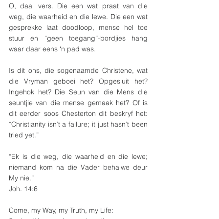
O, daai vers. Die een wat praat van die 
weg, die waarheid en die lewe. Die een wat 
gesprekke laat doodloop, mense hel toe 
stuur en “geen toegang”-bordjies hang 
waar daar eens ‘n pad was. 
Is dit ons, die sogenaamde Christene, wat 
die Vryman geboei het? Opgesluit het? 
Ingehok het? Die Seun van die Mens die 
seuntjie van die mense gemaak het? Of is 
dit eerder soos Chesterton dit beskryf het: 
“Christianity isn’t a failure; it just hasn’t been 
tried yet.”
“Ek is die weg, die waarheid en die lewe; 
niemand kom na die Vader behalwe deur 
My nie.”
Joh. 14:6
Come, my Way, my Truth, my Life: