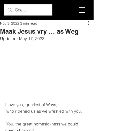
Nov 3, 2022
3 min read
Maak Jesus vry … as Weg
Updated:
May 17, 2023
I love you, gentlest of Ways,
 who ripened us as we wrestled with you.
 You, the great homesickness we could 
never shake off,