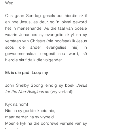
Weg. 
Ons gaan Sondag gesels oor hierdie skrif 
en hoe Jesus, as deur, so ‘n lokval geword 
het in mensehande. As die taal van poësie 
waarin Johannes sy evangelie skryf en sy 
verstaan van Christus (nie hoofsaaklik Jesus 
soos die ander evangelies nie) in 
gewonemenstaal omgesit sou word, sê 
hierdie skrif dalk die volgende:
Ek is die pad. Loop my.
John Shelby Spong eindig sy boek 
Jesus 
for the Non-Religious 
so (vry vertaal):
Kyk na hom! 
Nie na sy goddelikheid nie,
maar eerder na sy vryheid.
Moenie kyk na die oordrewe verhale van sy 