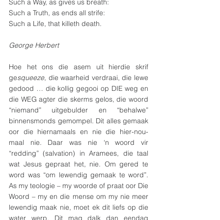
Such a Way, as gives us breath:
Such a Truth, as ends all strife:
Such a Life, that killeth death.
George Herbert
Hoe het ons die asem uit hierdie skrif 
ge
squeeze
, die waarheid verdraai, die lewe 
gedood … die kollig gegooi op DIE weg en 
die WEG agter die skerms gelos, die woord 
“niemand” uitgebulder en “behalwe” 
binnensmonds gemompel. Dit alles gemaak 
oor die hiernamaals en nie die hier-nou-
maal nie. Daar was nie ‘n woord vir 
“redding” (salvation) in Aramees, die taal 
wat Jesus gepraat het, nie. Om gered te 
word was “om lewendig gemaak te word”. 
As my teologie – my woorde of praat oor Die 
Woord – my en die mense om my nie meer 
lewendig maak nie, moet ek dit liefs op die 
water werp. Dit mag dalk dan eendag 