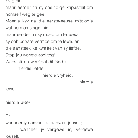
krag nie,
maar eerder na sy oneindige kapasiteit om 
homself weg te gee.
Moenie kyk na die eerste-eeuse mitologie 
wat hom omsingel nie,
maar eerder na sy moed om te 
wees
,
sy onblusbare vermoë om te lewe, en
die aansteeklike kwaliteit van sy liefde.
Stop jou woeste soektog!
Wees stil en 
weet 
dat dit God is:
	hierdie liefde,
			hierdie vryheid,
					    hierdie 
lewe,
hierdie 
wees
:
En
wanneer jy aanvaar is, aanvaar jouself;
	wanneer jy vergewe is, vergewe 
jouself;