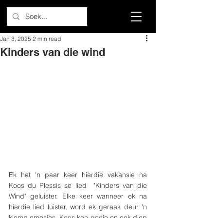
Jan 3, 2025
2 min read
Kinders van die wind
Ek het 'n paar keer hierdie vakansie na 
Koos du Plessis se lied  "Kinders van die 
Wind" geluister. Elke keer wanneer ek na 
hierdie lied luister, word ek geraak deur 'n 
klomp emosies. Koos kon goeie en ook diep 