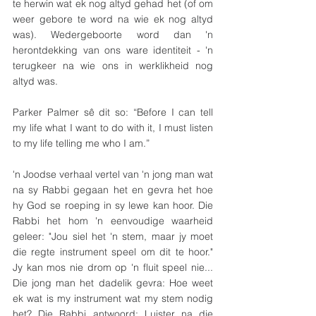
te herwin wat ek nog altyd gehad het (of om 
weer gebore te word na wie ek nog altyd 
was). Wedergeboorte word dan 'n 
herontdekking van ons ware identiteit - 'n 
terugkeer na wie ons in werklikheid nog 
altyd was.
Parker Palmer sê dit so: “Before I can tell 
my life what I want to do with it, I must listen 
to my life telling me who I am.”
'n Joodse verhaal vertel van 'n jong man wat 
na sy Rabbi gegaan het en gevra het hoe 
hy God se roeping in sy lewe kan hoor. Die 
Rabbi het hom 'n eenvoudige waarheid 
geleer: "Jou siel het 'n stem, maar jy moet 
die regte instrument speel om dit te hoor." 
Jy kan mos nie drom op 'n fluit speel nie... 
Die jong man het dadelik gevra: Hoe weet 
ek wat is my instrument wat my stem nodig 
het? Die Rabbi antwoord: Luister na die 