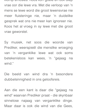
vrae oor die lewe vra. Met die verloop van 'n 
mens se lewe word die groot lewensvrae nie 
meer fluisteringe nie, maar 'n duidelike 
gesprek wat ons nie meer kan ignoreer nie. 
Koos het al vroeg in sy lewe met die groot 
vrae geworstel. 
Sy musiek, net soos die woorde van 
Prediker, weerspieël die menslike wroeging 
van 'n verganklike lewe wat ook soms 
betekenisloos kan wees, 'n "gejaag na 
wind."
Die beeld van wind dra 'n besondere 
dubbelsinnigheid in ons geloofsreis.
Aan die een kant is daar die "gejaag na 
wind" waarvan Prediker praat - die skynbaar 
sinnelose najaag van verganklike dinge. 
Maar daar is ook die wind van die Gees, 