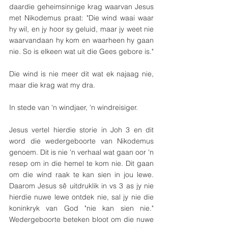
daardie geheimsinnige krag waarvan Jesus 
met Nikodemus praat: "Die wind waai waar 
hy wil, en jy hoor sy geluid, maar jy weet nie 
waarvandaan hy kom en waarheen hy gaan 
nie. So is elkeen wat uit die Gees gebore is."
Die wind is nie meer dit wat ek najaag nie, 
maar die krag wat my dra.
In stede van 'n windjaer, 'n windreisiger.
Jesus vertel hierdie storie in Joh 3 en dit 
word die wedergeboorte van Nikodemus 
genoem. Dit is nie 'n verhaal wat gaan oor 'n 
resep om in die hemel te kom nie. Dit gaan 
om die wind raak te kan sien in jou lewe. 
Daarom Jesus sê uitdruklik in vs 3 as jy nie 
hierdie nuwe lewe ontdek nie, sal jy nie die 
koninkryk van God "nie kan sien nie." 
Wedergeboorte beteken bloot om die nuwe 