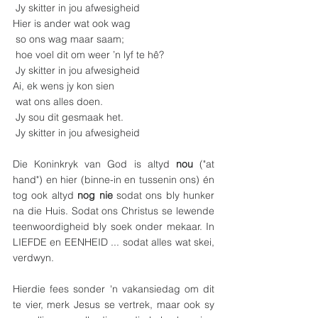
 Jy skitter in jou afwesigheid
Hier is ander wat ook wag
 so ons wag maar saam;
 hoe voel dit om weer ’n lyf te hê?
 Jy skitter in jou afwesigheid
Ai, ek wens jy kon sien
 wat ons alles doen.
 Jy sou dit gesmaak het.
 Jy skitter in jou afwesigheid
Die Koninkryk van God is altyd 
nou
 ("at 
hand") en hier (binne-in en tussenin ons) én 
tog ook altyd 
nog nie
 sodat ons bly hunker 
na die Huis. Sodat ons Christus se lewende 
teenwoordigheid bly soek onder mekaar. In 
LIEFDE en EENHEID ... sodat alles wat skei, 
verdwyn.
Hierdie fees sonder 'n vakansiedag om dit 
te vier, merk Jesus se vertrek, maar ook sy 