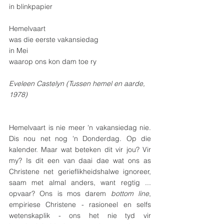
in blinkpapier
Hemelvaart
was die eerste vakansiedag
in Mei
waarop ons kon dam toe ry
Eveleen Castelyn (Tussen hemel en aarde, 
1978)
Hemelvaart is nie meer 'n vakansiedag nie. 
Dis nou net nog 'n Donderdag. Op die 
kalender. Maar wat beteken dit vir jou? Vir 
my? Is dit een van daai dae wat ons as 
Christene net gerieflikheidshalwe ignoreer, 
saam met almal anders, want regtig ... 
opvaar? Ons is mos darem 
bottom line
, 
empiriese Christene - rasioneel en selfs 
wetenskaplik - ons het nie tyd vir 