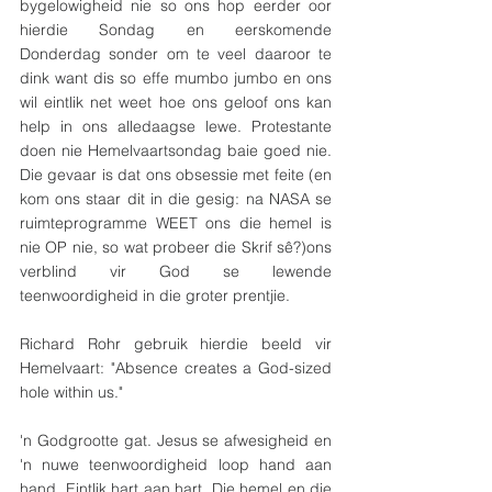
bygelowigheid nie so ons hop eerder oor 
hierdie Sondag en eerskomende 
Donderdag sonder om te veel daaroor te 
dink want dis so effe mumbo jumbo en ons 
wil eintlik net weet hoe ons geloof ons kan 
help in ons alledaagse lewe. Protestante 
doen nie Hemelvaartsondag baie goed nie. 
Die gevaar is dat ons obsessie met feite (en 
kom ons staar dit in die gesig: na NASA se 
ruimteprogramme WEET ons die hemel is 
nie OP nie, so wat probeer die Skrif sê?)ons 
verblind vir God se lewende 
teenwoordigheid in die groter prentjie.
Richard Rohr gebruik hierdie beeld vir 
Hemelvaart: "Absence creates a God-sized 
hole within us."
'n Godgrootte gat. Jesus se afwesigheid en 
'n nuwe teenwoordigheid loop hand aan 
hand. Eintlik hart aan hart. Die hemel en die 