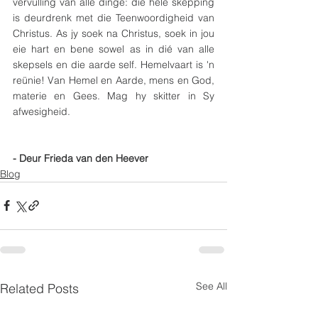
vervulling van alle dinge: die hele skepping 
is deurdrenk met die Teenwoordigheid van 
Christus. As jy soek na Christus, soek in jou 
eie hart en bene sowel as in dié van alle 
skepsels en die aarde self. Hemelvaart is 'n 
reünie! Van Hemel en Aarde, mens en God, 
materie en Gees. Mag hy skitter in Sy 
afwesigheid. 
- Deur Frieda van den Heever
Blog
See All
Related Posts