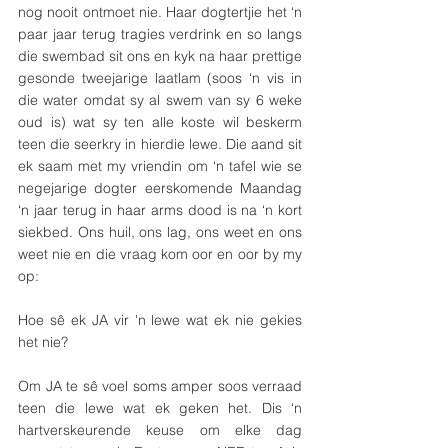
nog nooit ontmoet nie. Haar dogtertjie het ‘n 
paar jaar terug tragies verdrink en so langs 
die swembad sit ons en kyk na haar prettige 
gesonde tweejarige laatlam (soos ‘n vis in 
die water omdat sy al swem van sy 6 weke 
oud is) wat sy ten alle koste wil beskerm 
teen die seerkry in hierdie lewe. Die aand sit 
ek saam met my vriendin om ‘n tafel wie se 
negejarige dogter eerskomende Maandag 
‘n jaar terug in haar arms dood is na ‘n kort 
siekbed. Ons huil, ons lag, ons weet en ons 
weet nie en die vraag kom oor en oor by my 
op: 
Hoe sê ek JA vir 'n lewe wat ek nie gekies 
het nie?
Om JA te sê voel soms amper soos verraad 
teen die lewe wat ek geken het. Dis ‘n 
hartverskeurende keuse om elke dag 