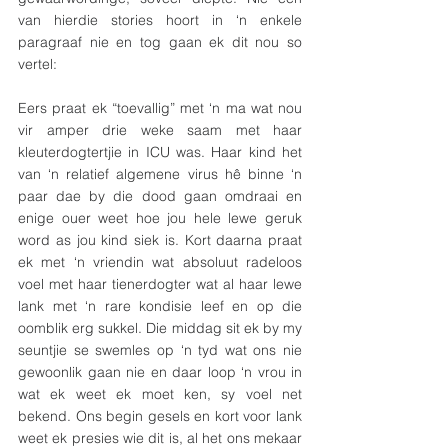
van hierdie stories hoort in ‘n enkele 
paragraaf nie en tog gaan ek dit nou so 
vertel:
Eers praat ek “toevallig” met ‘n ma wat nou 
vir amper drie weke saam met haar 
kleuterdogtertjie in ICU was. Haar kind het 
van ‘n relatief algemene virus hê binne ‘n 
paar dae by die dood gaan omdraai en 
enige ouer weet hoe jou hele lewe geruk 
word as jou kind siek is. Kort daarna praat 
ek met ‘n vriendin wat absoluut radeloos 
voel met haar tienerdogter wat al haar lewe 
lank met ‘n rare kondisie leef en op die 
oomblik erg sukkel. Die middag sit ek by my 
seuntjie se swemles op ‘n tyd wat ons nie 
gewoonlik gaan nie en daar loop ‘n vrou in 
wat ek weet ek moet ken, sy voel net 
bekend. Ons begin gesels en kort voor lank 
weet ek presies wie dit is, al het ons mekaar 