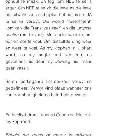
opnuut te maak. En tog, om NEE te sê is 
erger. Om NEE te sê vir die lewe as die lewe 
nie uitwerk soos ek beplan het nie, is om JA 
te sê vir verwyt. Die woord “resentment” 
kom van die Frans: 
re
 (weer) en die Latynse 
sentire 
(om te voel). Met ander woorde, om 
oor en oor te voel. Om dieselfde ding weer 
en weer te voel. As my klophart ‘n kliphart 
word, as my sagte hart versteen, as 
gevoelens nie deur my beweeg nie, maar 
gaan vassit.
Soren Kierkegaard het eenkeer verwyt so 
gedefinieer: Verwyt vind plaas wanneer ons 
van barmhartigheid na bitterheid beweeg.
En heeltyd draal Leonard Cohen se lirieke in 
my kop rond: 
Behold the gates of mercy in arbitrary 