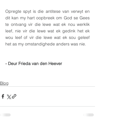
Opregte spyt is die antitese van verwyt en 
dit kan my hart oopbreek om God se Gees 
te ontvang vir die lewe wat ek nou werklik 
leef, nie vir die lewe wat ek gedink het ek 
wou leef of vir die lewe wat ek sou geleef 
het as my omstandighede anders was nie.
- Deur Frieda van den Heever
Blog
See All
Related Posts