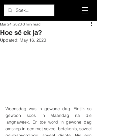
Mar 24, 2023
3 min read
Hoe sê ek ja?
Updated:
May 16, 2023
Woensdag was ‘n gewone dag. Eintlik so 
gewoon soos ‘n Maandag na die 
langnaweek. En toe word ‘n gewone dag 
omskep in een met soveel betekenis, soveel 
gewaarwordinge, soveel diepte. Nie een 