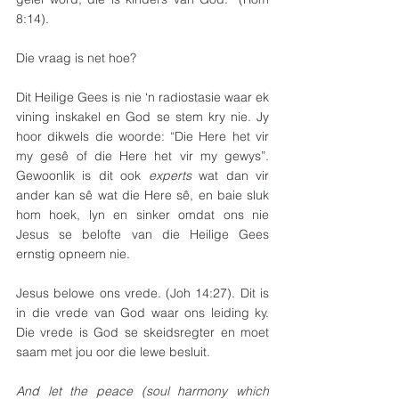
8:14).
Die vraag is net hoe?
Dit Heilige Gees is nie ‘n radiostasie waar ek 
vining inskakel en God se stem kry nie. Jy 
hoor dikwels die woorde: “Die Here het vir 
my gesê of die Here het vir my gewys”. 
Gewoonlik is dit ook 
experts
 wat dan vir 
ander kan sê wat die Here sê, en baie sluk 
hom hoek, lyn en sinker omdat ons nie 
Jesus se belofte van die Heilige Gees 
ernstig opneem nie.
Jesus belowe ons vrede. (Joh 14:27). Dit is 
in die vrede van God waar ons leiding ky. 
Die vrede is God se skeidsregter en moet 
saam met jou oor die lewe besluit.
And let the peace (soul harmony which 