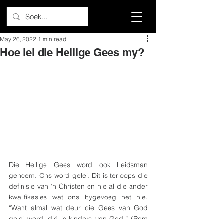
May 26, 2022
1 min read
Hoe lei die Heilige Gees my?
Die Heilige Gees word ook Leidsman 
genoem. Ons word gelei. Dit is terloops die 
definisie van ‘n Christen en nie al die ander 
kwalifikasies wat ons bygevoeg het nie. 
“Want almal wat deur die Gees van God 
gelei word, dié is kinders van God.” (Rom 