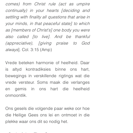
comes) from Christ rule (act as umpire 
continually) in your hearts [deciding and 
settling with finality all questions that arise in 
your minds, in that peaceful state] to which 
as [members of Christ's] one body you were 
also called [to live]. And be thankful 
(appreciative), [giving praise to God 
always
]. Col. 3:15 (Amp)
Vrede beteken harmonie of heelheid. Daar 
is altyd kontradiksies binne ons hart, 
bewegings in verskillende rigtings wat die 
vrede versteur. Soms maak die verlanges 
en gemis in ons hart die heelheid 
onmoontlik. 
Ons gesels die volgende paar weke oor hoe 
die Heilige Gees ons lei en ontmoet in die 
plekke waar ons dit so nodig het.