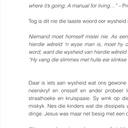
where it’s going; A manual for living…” –
 P
Tog is dit nie die laaste woord oor wysheid 
Niemand moet homself mislei nie. As een 
hierdie wêreld 'n wyse man is, moet hy 
word, want die wysheid van hierdie wêreld
“Hy vang die slimmes met hulle eie slinkse 
Daar is iets aan wysheid wat ons gewone
neerskryf en onsself en ander probeer l
straathoeke en kruispaaie. Sy wink op di
miskyk. Nes die kinders wat die dissipels
dinge. Jesus was maar net besig met een o