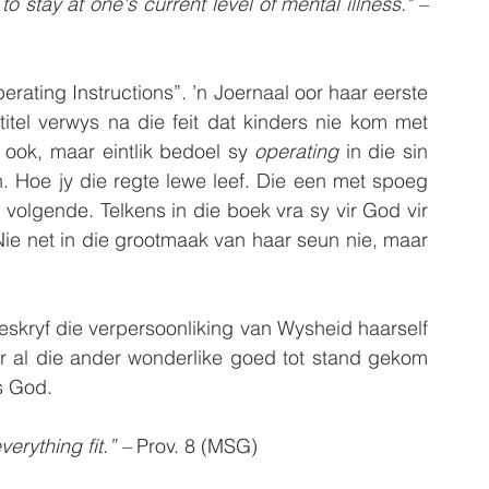
 stay at one's current level of mental illness." –
ating Instructions”. ’n Joernaal oor haar eerste 
itel verwys na die feit dat kinders nie kom met 
 ook, maar eintlik bedoel sy 
operating
 in die sin 
. Hoe jy die regte lewe leef. Die een met spoeg 
olgende. Telkens in die boek vra sy vir God vir 
Nie net in die grootmaak van haar seun nie, maar 
skryf die verpersoonliking van Wysheid haarself 
r al die ander wonderlike goed tot stand gekom 
s God.
erything fit.” –
 Prov. 8 (MSG)