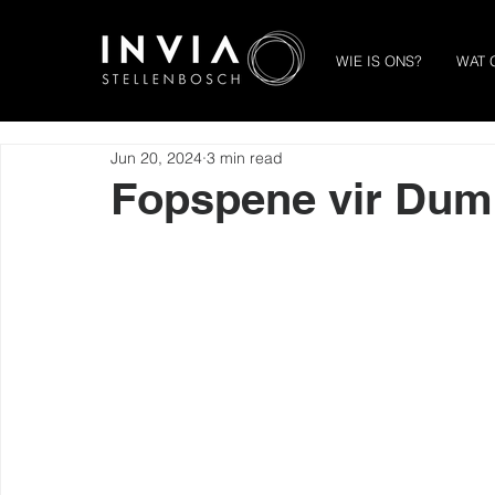
WIE IS ONS?
WAT 
Jun 20, 2024
3 min read
Fopspene vir Du