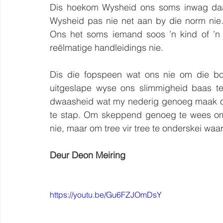
Dis hoekom Wysheid ons soms inwag daar 
Wysheid pas nie net aan by die norm nie.
Ons het soms iemand soos ’n kind of ’n h
reëlmatige handleidings nie.
Dis die fopspeen wat ons nie om die bo
uitgeslape wyse ons slimmigheid baas te
dwaasheid wat my nederig genoeg maak om
te stap. Om skeppend genoeg te wees om 
nie, maar om tree vir tree te onderskei wa
Deur Deon Meiring
https://youtu.be/Gu6FZJOmDsY