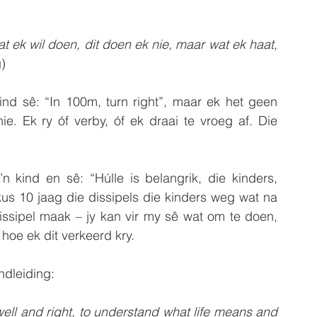
t ek wil doen, dit doen ek nie, maar wat ek haat, 
)
d sê: “In 100m, turn right”, maar ek het geen 
. Ek ry óf verby, óf ek draai te vroeg af. Die 
n kind en sê: “Húlle is belangrik, die kinders, 
kus 10 jaag die dissipels die kinders weg wat na 
ssipel maak – jy kan vir my sê wat om te doen, 
hoe ek dit verkeerd kry.
ndleiding:
ell and right, to understand what life means and 