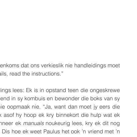
eenkoms dat ons verkieslik nie handleidings moet 
ails, read the instructions.”
ings lees: Ek is in opstand teen die ongeskrewe 
riend in sy kombuis en bewonder die boks van sy 
 Hy sê hy wou dit nog nie oopmaak nie. “Ja, want dan moet jy eers die 
k asof hy hoop ek kry binnekort die hulp wat ek 
anneer ek 
manuals
 noukeurig lees, kry ek dit nog 
steeds reg om die verkeerde ding te doen. Dis hoe ek weet Paulus het ook ’n vriend met ’n 