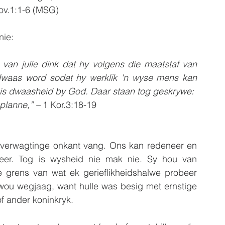
rov.1:1-6 (MSG)
nie:
van julle dink dat hy volgens die maatstaf van 
dwaas word sodat hy werklik 'n wyse mens kan 
 is dwaasheid by God. Daar staan tog geskrywe:
planne,” – 
1 Kor.3:18-19
 verwagtinge onkant vang. Ons kan redeneer en 
eer. Tog is wysheid nie mak nie. Sy hou van 
e grens van wat ek gerieflikheidshalwe probeer 
 wou wegjaag, want hulle was besig met ernstige 
f ander koninkryk.