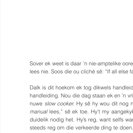
Sover ek weet is daar ’n nie-amptelike oor
lees nie. Soos die ou cliché sê: “If all else f
Dalk is dit hoekom ek tog dikwels handleid
handleiding. Nou die dag staan ek en ’n v
nuwe 
slow cooker.
manual
 lees,” sê ek toe. Hy’t my aangeky
duidelik nodig het. Hy’s reg, want selfs w