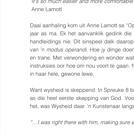
"It's so much easier and more comfortable to
 Anne Lamott
Daai aanhaling kom uit Anne Lamott se “Oper
jaar as ma. Ek het aanvanklik gedink die t
handleidings nie. Dit sinspeel dalk daarop
van ’n 
modus operandi.
 Hoe jy dinge doen
en trane. Met verwondering en wonder wat v
instruksies oor hoe om nou voort te gaan. 
in haar hele, gewone lewe.
Want wysheid is skeppend. In Spreuke 8 be
as die heel eerste skepping van God. Voo
het, was Wysheid daar. ’n Kunstenaar lang
“…I was right there with him, making sure ev