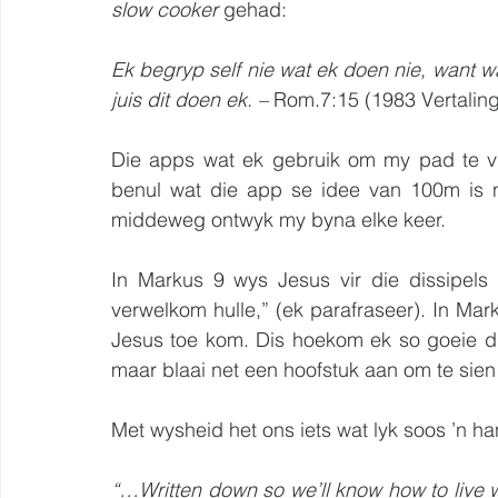
slow cooker
 gehad:
Ek begryp self nie wat ek doen nie, want wa
juis dit doen ek. –
 Rom.7:15 (1983 Vertaling
Die apps wat ek gebruik om my pad te vin
benul wat die app se idee van 100m is nie
middeweg ontwyk my byna elke keer.
In Markus 9 wys Jesus vir die dissipels ’
verwelkom hulle,” (ek parafraseer). In Mar
Jesus toe kom. Dis hoekom ek so goeie di
maar blaai net een hoofstuk aan om te sien 
Met wysheid het ons iets wat lyk soos ’n ha
“…Written down so we’ll know how to live w