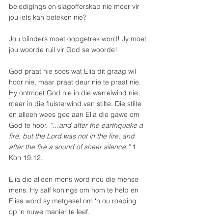
beledigings en slagofferskap nie meer vir 
jou iets kan beteken nie?
Jou blinders moet oopgetrek word! Jy moet 
jou woorde ruil vir God se woorde!
God praat nie soos wat Elia dit graag wil 
hoor nie, maar praat deur nie te praat nie. 
Hy ontmoet God nie in die warrelwind nie, 
maar in die fluisterwind van stilte. Die stilte 
en alleen wees gee aan Elia die gawe om 
God te hoor. 
“…and after the earthquake a 
fire, but the Lord was not in the fire; and 
after the fire a sound of sheer silence.”
 1 
Kon 19:12.
Elia die alleen-mens word nou die mense-
mens. Hy salf konings om hom te help en 
Elisa word sy metgesel om ‘n ou roeping 
op ‘n nuwe manier te leef.