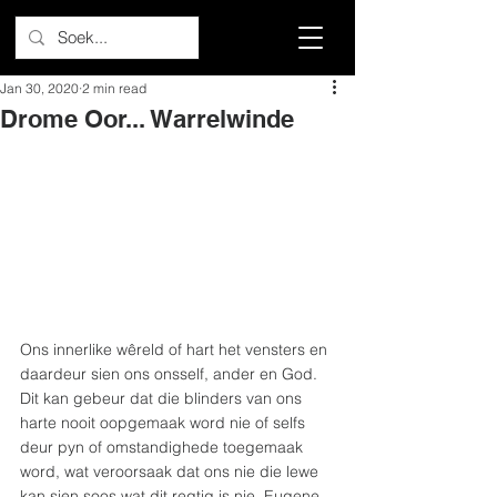
Jan 30, 2020
2 min read
Drome Oor... Warrelwinde
Ons innerlike wêreld of hart het vensters en 
daardeur sien ons onsself, ander en God. 
Dit kan gebeur dat die blinders van ons 
harte nooit oopgemaak word nie of selfs 
deur pyn of omstandighede toegemaak 
word, wat veroorsaak dat ons nie die lewe 
kan sien soos wat dit regtig is nie. Eugene 