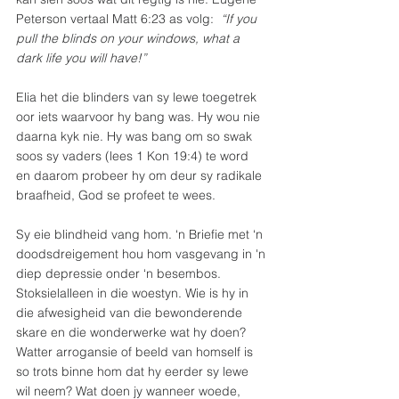
Peterson vertaal Matt 6:23 as volg:  
“If you 
pull the blinds on your windows, what a 
dark life you will have!”
Elia het die blinders van sy lewe toegetrek 
oor iets waarvoor hy bang was. Hy wou nie 
daarna kyk nie. Hy was bang om so swak 
soos sy vaders (lees 1 Kon 19:4) te word 
en daarom probeer hy om deur sy radikale 
braafheid, God se profeet te wees.
Sy eie blindheid vang hom. ‘n Briefie met ‘n 
doodsdreigement hou hom vasgevang in 'n 
diep depressie onder ‘n besembos. 
Stoksielalleen in die woestyn. Wie is hy in 
die afwesigheid van die bewonderende 
skare en die wonderwerke wat hy doen? 
Watter arrogansie of beeld van homself is 
so trots binne hom dat hy eerder sy lewe 
wil neem? Wat doen jy wanneer woede, 