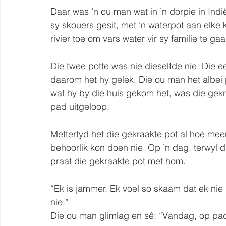
Daar was ’n ou man wat in ’n dorpie in Indi
sy skouers gesit, met ’n waterpot aan elke 
rivier toe om vars water vir sy familie te gaa
Die twee potte was nie dieselfde nie. Die e
daarom het hy gelek. Die ou man het albei p
wat hy by die huis gekom het, was die gekra
pad uitgeloop.
Mettertyd het die gekraakte pot al hoe mee
behoorlik kon doen nie. Op ’n dag, terwyl d
praat die gekraakte pot met hom.
“Ek is jammer. Ek voel so skaam dat ek ni
nie.”
Die ou man glimlag en sê: “Vandag, op pad 