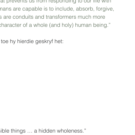
hat prevents us from responding to our life with 
umans are capable is to include, absorb, forgive, 
 are conduits and transformers much more 
e character of a whole (and holy) human being.”
toe hy hierdie geskryf het:
sible things … a hidden wholeness.” 