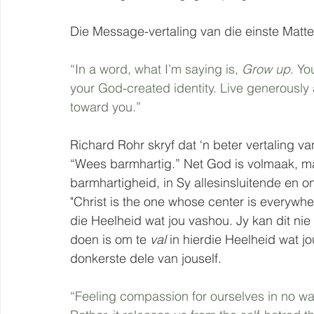
Die Message-vertaling van die einste Matteu
“In a word, what I’m saying is, 
Grow up
. Yo
your God-created identity. Live generously
toward you.”
Richard Rohr skryf dat ‘n beter vertaling v
“Wees barmhartig.” Net God is volmaak, m
barmhartigheid, in Sy allesinsluitende en o
"Christ is the one whose center is everywh
die Heelheid wat jou vashou. Jy kan dit nie 
doen is om te 
val 
in hierdie Heelheid wat jo
donkerste dele van jouself.
“Feeling compassion for ourselves in no way