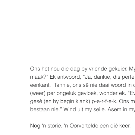
Ons het nou die dag by vriende gekuier. My 
maak?” Ek antwoord, “Ja, dankie, dis perfek
eenkant.  Tannie, ons sê nie daai woord in 
(weer) per ongeluk gevloek, wonder ek. “Eve
gesê (en hy begin klank) p-e-r-f-e-k. Ons mag
bestaan nie.” Wind uit my seile. Asem in my
Nog ‘n storie. ‘n Oorvertelde een dié keer.