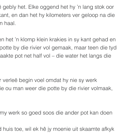
ë gebly het. Elke oggend het hy ’n lang stok oor 
kant, en dan het hy kilometers ver geloop na die 
n haal. 
en het ’n klomp klein krakies in sy kant gehad en 
otte by die rivier vol gemaak, maar teen die tyd 
akte pot net half vol – die water het langs die 
r verleë begin voel omdat hy nie sy werk 
ie ou man weer die potte by die rivier volmaak, 
e my werk so goed soos die ander pot kan doen 
huis toe, wil ek hê jy moenie uit skaamte afkyk 