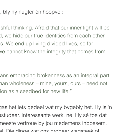
 bly hy nugter én hoopvol:
ful thinking. Afraid that our inner light will be 
 we hide our true identities from each other 
 We end up living divided lives, so far 
we cannot know the integrity that comes from 
ans embracing brokenness as an integral part 
uman wholeness – mine, yours, ours – need not 
ion as a seedbed for new life.”
gas het iets gedeel wat my bygebly het. Hy is ‘n 
tudeer. Interessante werk, né. Hy sê toe dat 
e meeste vertroue by jou medemens inboesem. 
oel. Die dinge wat ons probeer wegsteek of 