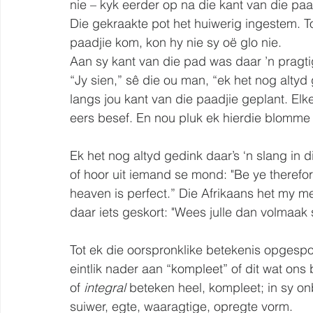
nie – kyk eerder op na die kant van die paa
Die gekraakte pot het huiwerig ingestem. To
paadjie kom, kon hy nie sy oë glo nie.
Aan sy kant van die pad was daar ’n pragt
“Jy sien,” sê die ou man, “ek het nog altyd
langs jou kant van die paadjie geplant. Elk
eers besef. En nou pluk ek hierdie blomme 
Ek het nog altyd gedink daar’s ‘n slang in 
of hoor uit iemand se mond: "Be ye therefor
heaven is perfect.” Die Afrikaans het my me
daar iets geskort: "Wees julle dan volmaak 
Tot ek die oorspronklike betekenis opgespoor
eintlik nader aan “kompleet” of dit wat ons 
of 
integral 
beteken heel, kompleet; in sy o
suiwer, egte, waaragtige, opregte vorm.