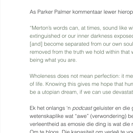
As Parker Palmer kommentaar lewer hierop,
“Merton’s words can, at times, sound like wish
extinguished or our inner darkness exposed,
[and] become separated from our own souls.
removed from the truth we hold within that 
being what you are.
Wholeness does not mean perfection: it me
of life. Knowing this gives me hope that h
be a utopian dream, if we can use devastat
Ek het onlangs ‘n 
podcast 
geluister en die 
wetenskaplike wat “awe” (verwondering) bes
verleentheid as emosie die ding is wat di
Om te bloos. Die kapasiteit om verleë te v