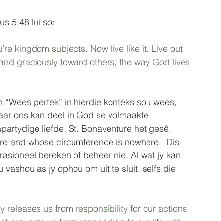
s 5:48 lui so:
u’re kingdom subjects. Now live like it. Live out 
 and graciously toward others, the way God lives 
an “Wees perfek” in hierdie konteks sou wees, 
aar ons kan deel in God se volmaakte 
npartydige liefde. St. Bonaventure het gesê, 
ere and whose circumference is nowhere." Dis 
rasioneel bereken of beheer nie. Al wat jy kan 
u vashou as jy ophou om uit te sluit, selfs die 
 releases us from responsibility for our actions. 