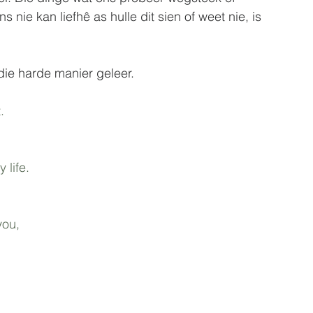
ie kan liefhê as hulle dit sien of weet nie, is 
die harde manier geleer.
.
 life.
you,