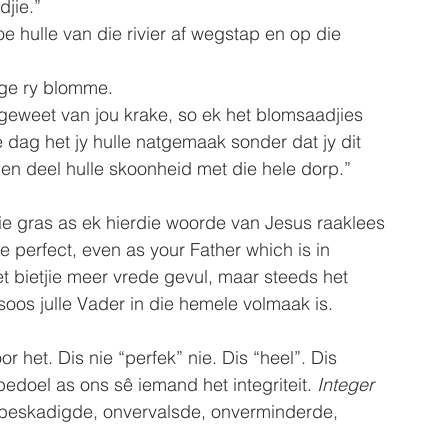
djie.”
e hulle van die rivier af wegstap en op die 
ige ry blomme.
 geweet van jou krake, so ek het blomsaadjies 
e dag het jy hulle natgemaak sonder dat jy dit 
en deel hulle skoonheid met die hele dorp.”
die gras as ek hierdie woorde van Jesus raaklees 
e perfect, even as your Father which is in 
t bietjie meer vrede gevul, maar steeds het 
soos julle Vader in die hemele volmaak is.
 het. Dis nie “perfek” nie. Dis “heel”. Dis 
bedoel as ons sê iemand het integriteit. 
Integer 
nbeskadigde, onvervalsde, onverminderde, 