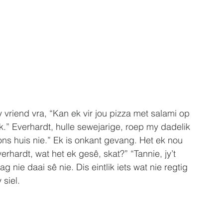
vriend vra, “Kan ek vir jou pizza met salami op 
.” Everhardt, hulle sewejarige, roep my dadelik 
ons huis nie.” Ek is onkant gevang. Het ek nou 
rhardt, wat het ek gesê, skat?” “Tannie, jy’t 
 nie daai sê nie. Dis eintlik iets wat nie regtig 
 siel.