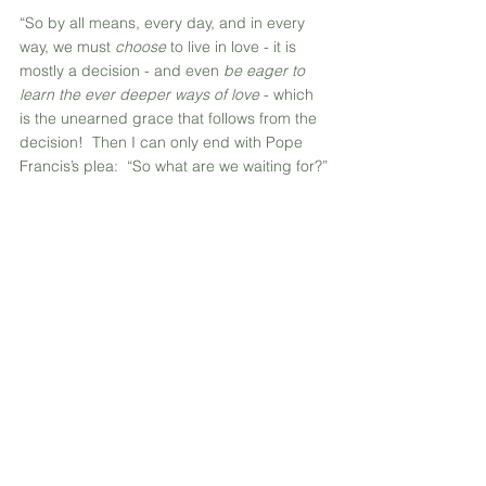
“So by all means, every day, and in every 
way, we must 
choose 
to live in love - it is 
mostly a decision - and even 
be eager to 
learn the ever deeper ways of love
 - which 
is the unearned grace that follows from the 
decision!  Then I can only end with Pope 
Francis’s plea:  “So what are we waiting for?”
Waarvoor wag ons?!
Live love.  Let love invade you.  
It will never fail in telling you what to do.
Sue Monk Kidd
Watch what God does, and then you do it. 
Mostly what God does is love you. Keep 
company with him and learn a life of love. 