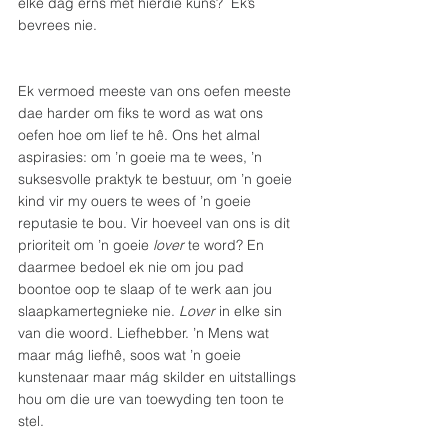
elke dag erns met hierdie kuns?  Ek’s 
bevrees nie.  
Ek vermoed meeste van ons oefen meeste 
dae harder om fiks te word as wat ons 
oefen hoe om lief te hê. Ons het almal 
aspirasies: om ’n goeie ma te wees, ’n 
suksesvolle praktyk te bestuur, om ’n goeie 
kind vir my ouers te wees of ’n goeie 
reputasie te bou. Vir hoeveel van ons is dit 
prioriteit om ’n goeie 
lover
 te word? En 
daarmee bedoel ek nie om jou pad 
boontoe oop te slaap of te werk aan jou 
slaapkamertegnieke nie. 
Lover
 in elke sin 
van die woord. Liefhebber. ’n Mens wat 
maar mág liefhê, soos wat ’n goeie 
kunstenaar maar mág skilder en uitstallings 
hou om die ure van toewyding ten toon te 
stel.  