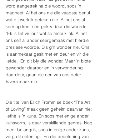
word aangetrek na die woord, soos ’n 
magneet. Al het ons nie die vaagste benul 
wat dit werklik beteken nie. Al het ons al 
keer op keer seergekry deur die woorde 
“Ek is lief vir jou” wat so mooi klink. Al het 
ons self al ander seergemaak met hierdie 
presiese woorde. Dis g’n wonder nie. Ons 
is aanmekaar gesit met en deur en vir die 
liefde.  En dit bly die wonder. Maar ’n blote 
gewonder daaroor en ’n verwondering 
daardeur, gaan nie een van ons beter 
lovers 
maak nie.  
Die titel van Erich Fromm se boek “The Art 
of Loving” maak geen geheim daarvan nie:  
liefhê is ’n kuns. En soos met enige ander 
kunsvorm, is daar verskillende genres. Nog 
meer belangrik, soos in enige ander kuns, 
verg dit oefening.  En die beoefening van 