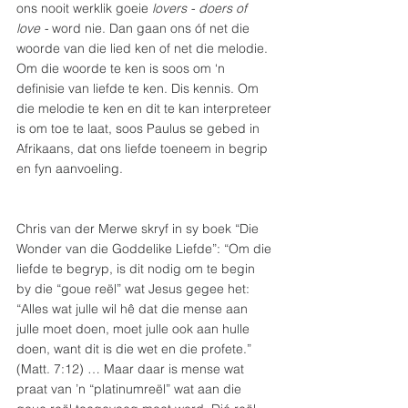
ons nooit werklik goeie 
lovers - doers of 
love - 
word nie. Dan gaan ons óf net die 
woorde van die lied ken of net die melodie. 
Om die woorde te ken is soos om ‘n 
definisie van liefde te ken. Dis kennis. Om 
die melodie te ken en dit te kan interpreteer 
is om toe te laat, soos Paulus se gebed in 
Afrikaans, dat ons liefde toeneem in begrip 
en fyn aanvoeling. 
Chris van der Merwe skryf in sy boek “Die 
Wonder van die Goddelike Liefde”: “Om die 
liefde te begryp, is dit nodig om te begin 
by die “goue reël” wat Jesus gegee het: 
“Alles wat julle wil hê dat die mense aan 
julle moet doen, moet julle ook aan hulle 
doen, want dit is die wet en die profete.” 
(Matt. 7:12) … Maar daar is mense wat 
praat van ’n “platinumreël” wat aan die 