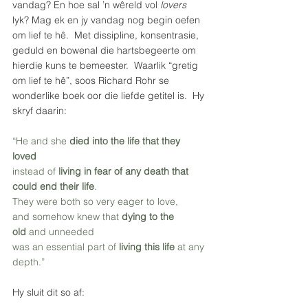
vandag? En hoe sal ’n wêreld vol 
lovers 
lyk? Mag ek en jy vandag nog begin oefen 
om lief te hê.  Met dissipline, konsentrasie, 
geduld en bowenal die hartsbegeerte om 
hierdie kuns te bemeester.  Waarlik “gretig 
om lief te hê”, soos Richard Rohr se 
wonderlike boek oor die liefde getitel is.  Hy 
skryf daarin: 
“He and she 
died into the life that they 
loved
instead of 
living in fear of any death that 
could end their life
.  
They were both so very eager to love, 
and somehow knew that 
dying to the 
old
 and unneeded 
was an essential part of
 living this life
 at any 
depth.”
Hy sluit dit so af: