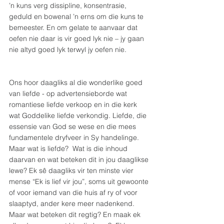
’n kuns verg dissipline, konsentrasie, 
geduld en bowenal ’n erns om die kuns te 
bemeester. En om gelate te aanvaar dat 
oefen nie daar is vir goed lyk nie – jy gaan 
nie altyd goed lyk terwyl jy oefen nie. 
Ons hoor daagliks al die wonderlike goed 
van liefde - op advertensieborde wat 
romantiese liefde verkoop en in die kerk 
wat Goddelike liefde verkondig. Liefde, die 
essensie van God se wese en die mees 
fundamentele dryfveer in Sy handelinge. 
Maar wat is liefde?  Wat is die inhoud 
daarvan en wat beteken dit in jou daaglikse 
lewe? Ek sê daagliks vir ten minste vier 
mense “Ek is lief vir jou”, soms uit gewoonte 
of voor iemand van die huis af ry of voor 
slaaptyd, ander kere meer nadenkend. 
Maar wat beteken dit regtig? En maak ek 