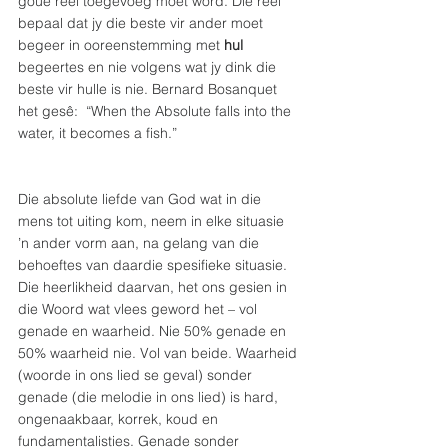
goue reël toegevoeg moet word. Dié reël 
bepaal dat jy die beste vir ander moet 
begeer in ooreenstemming met 
hul 
begeertes en nie volgens wat jy dink die 
beste vir hulle is nie. Bernard Bosanquet 
het gesê:  “When the Absolute falls into the 
water, it becomes a fish.” 
Die absolute liefde van God wat in die 
mens tot uiting kom, neem in elke situasie 
’n ander vorm aan, na gelang van die 
behoeftes van daardie spesifieke situasie. 
Die heerlikheid daarvan, het ons gesien in 
die Woord wat vlees geword het – vol 
genade en waarheid. Nie 50% genade en 
50% waarheid nie. Vol van beide. Waarheid 
(woorde in ons lied se geval) sonder 
genade (die melodie in ons lied) is hard, 
ongenaakbaar, korrek, koud en 
fundamentalisties. Genade sonder 