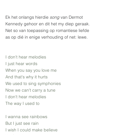
Ek het onlangs hierdie 
song 
van Dermot 
Kennedy
gehoor en dit het my diep geraak. 
Net so van toepassing op romantiese liefde 
as op dié in enige verhouding of net: lewe.
I don't hear melodies
I just hear words
When you say you love me
And that's why it hurts
We used to sing symphonies
Now we can't carry a tune
I don't hear melodies
The way I used to
I wanna see rainbows
But I just see rain
I wish I could make believe