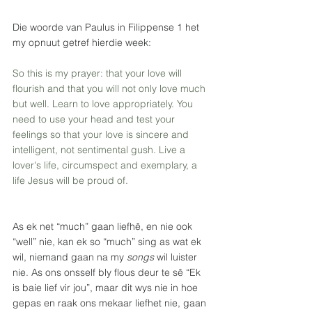
Die woorde van Paulus in Filippense 1 het 
my opnuut getref hierdie week: 
So this is my prayer: that your love will 
flourish and that you will not only love much 
but well. Learn to love appropriately. You 
need to use your head and test your 
feelings so that your love is sincere and 
intelligent, not sentimental gush. Live a 
lover's life, circumspect and exemplary, a 
life Jesus will be proud of.
As ek net “much” gaan liefhê, en nie ook 
“well” nie, kan ek so “much” sing as wat ek 
wil, niemand gaan na my 
songs
 wil luister 
nie. As ons onsself bly flous deur te sê “Ek 
is baie lief vir jou”, maar dit wys nie in hoe 
gepas en raak ons mekaar liefhet nie, gaan 