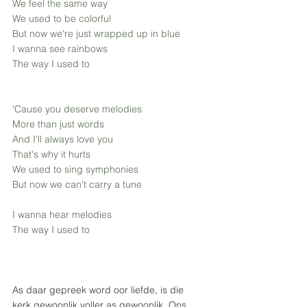
We feel the same way
We used to be colorful
But now we're just wrapped up in blue
I wanna see rainbows
The way I used to
'Cause you deserve melodies
More than just words
And I'll always love you
That's why it hurts
We used to sing symphonies
But now we can't carry a tune
I wanna hear melodies
The way I used to
As daar gepreek word oor liefde, is die 
kerk gewoonlik voller as gewoonlik. Ons 