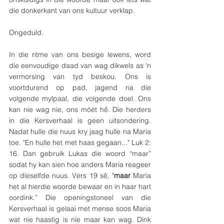
die donkerkant van ons kultuur verklap.
Ongeduld.
In die ritme van ons besige lewens, word 
die eenvoudige daad van wag dikwels as 'n 
vermorsing van tyd beskou. Ons is 
voortdurend op pad, jagend na die 
volgende mylpaal, die volgende doel. Ons 
kan nie wag nie, ons móét hê. Die herders 
in die Kersverhaal is geen uitsondering. 
Nadat hulle die nuus kry jaag hulle na Maria 
toe. "En hulle het met haas gegaan..." Luk 2: 
16. Dan gebruik Lukas die woord “maar” 
sodat hy kan sien hoe anders Maria reageer 
op dieselfde nuus. Vers 19 sê, "
maar
 Maria 
het al hierdie woorde bewaar en in haar hart 
oordink.” Die openingstoneel van die 
Kersverhaal is gelaai met mense soos Maria 
wat nie haastig is nie maar kan wag. Dink 