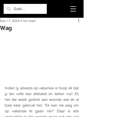
Dec 17, 2024
2 min read
Wag
Indien jy alreeds op vakansie is hoop ek dat 
jy ten volle kan afskakel en lekker rus! Ek 
het die week gedink aan woorde wat ek al 
baie keer gebruik het: "Ek kan nie wag om 
op vakansie te gaan nie!" Daar is iets 
onskuldigs in die woorde maar ook iets wat 