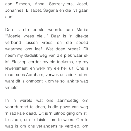
aan Simeon, Anna, Sterrekykers, Josef, 
Johannes, Elisabet, Sagaria en die lys gaan 
aan!
Dan is die eerste woorde aan Maria: 
“Moenie vrees nie…” Daar is 'n direkte 
verband tussen vrees en die spoed 
waarmee ons leef. Wat doen vrees? Dit 
neem my dadelik weg van die plek waar ek 
is! Ek skep eerder my eie toekoms, kry my 
lewensmaat, en werk my eie heil uit. Ons is 
maar soos Abraham, verwek ons eie kinders 
want dit is onmoontlik om te so lank te wag 
vir iets!
In 'n wêreld wat ons aanmoedig om 
voortdurend te doen, is die gawe van wag 
'n radikale daad. Dit is 'n uitnodiging om stil 
te staan, om te luister, om te wees. Om te 
wag is om ons verlangens te verdiep, om 