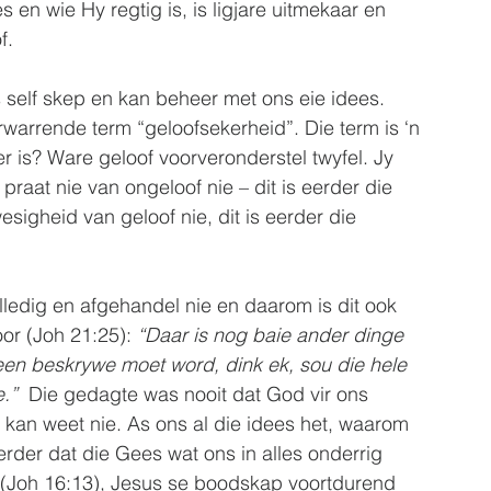
en wie Hy regtig is, is ligjare uitmekaar en 
f.
 self skep en kan beheer met ons eie idees. 
warrende term “geloofsekerheid”. Die term is ‘n 
er is? Ware geloof voorveronderstel twyfel. Jy 
 praat nie van ongeloof nie – dit is eerder die 
wesigheid van geloof nie, dit is eerder die 
olledig en afgehandel nie en daarom is dit ook 
oor (Joh 21:25): 
“Daar is nog baie ander dinge 
een beskrywe moet word, dink ek, sou die hele 
.”
  Die gedagte was nooit dat God vir ons 
 kan weet nie. As ons al die idees het, waarom 
der dat die Gees wat ons in alles onderrig 
ei (Joh 16:13), Jesus se boodskap voortdurend 