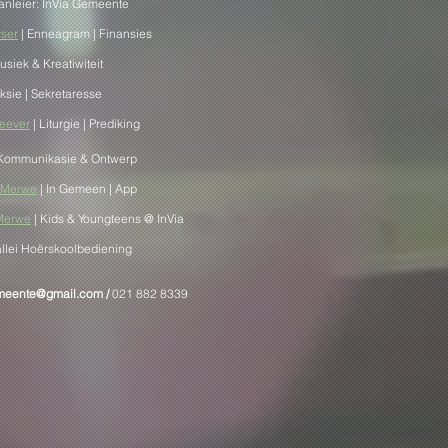
anleier: InVia Gemeente
yser
| Enneagram | Finansies
usiek & Kreatiwiteit
Aksie | Sekretaresse
Heever
| Liturgie | Prediking
 Kommunikasie & Ontwerp
r Merwe
| In Gemeen | App
 Merwe
| Kids & Youngteens @ InVia
allei Hoërskoolbediening
emeente@gmail.com
/
0
21 882 8339