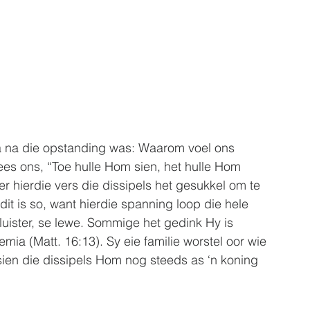
ra na die opstanding was: Waarom voel ons 
ees ons, “Toe hulle Hom sien, het hulle Hom 
er hierdie vers die dissipels het gesukkel om te 
it is so, want hierdie spanning loop die hele 
 luister, se lewe. Sommige het gedink Hy is 
mia (Matt. 16:13). Sy eie familie worstel oor wie 
sien die dissipels Hom nog steeds as ‘n koning 