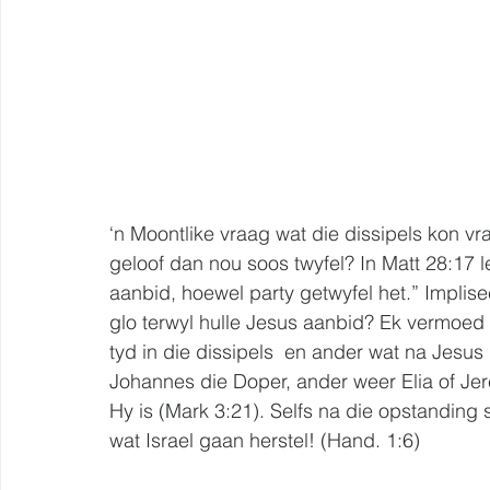
‘n Moontlike vraag wat die dissipels kon v
geloof dan nou soos twyfel? In Matt 28:17 l
aanbid, hoewel party getwyfel het.” Implise
glo terwyl hulle Jesus aanbid? Ek vermoed d
tyd in die dissipels  en ander wat na Jesus
Johannes die Doper, ander weer Elia of Jere
Hy is (Mark 3:21). Selfs na die opstanding 
wat Israel gaan herstel! (Hand. 1:6)