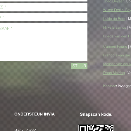
Theo
Geyser
| Sp
Wilma Enslin-Ge
... al is my
Geloof in Sekerheid:
baar
Wanneer Geloof my
Lukie de Beer
| M
Verstrengel
Hilke Erasmus
| 
Frieda van den 
Carmen Fourie
|
Francois van de
Melissa van der
STUUR
Deon Meiring
| V
Kantoor
:
inviag
ONDERSTEUN INVIA
Snapscan kode:
Bank: ABSA