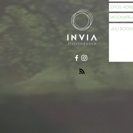
Wanneer het jy ophou
Ek het Hoop
sing? - Inleiding
familie feil