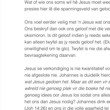
Wat of wie ons soms wil hê Jesus moet wees 
presies hier lê die spanningsveld van geloo
Ons voel eerder veilig met ‘n Jesus wat ons
Ons beskryf dan ook ons geloof met die ver
oksimoron. Is dit geloof indien jy reeds sek
kan alleen twyfel as jy reeds geloof het. (Ek
onwilligheid om te glo). Twyfel is nie die af
bevraagtekening daarvan.
Jesus se verkondiging is nie kwantitatief v
nie afgeslote nie. Johannes is duidelik hier
wat Jesus gedoen het. Maar as dit een vir 
wêreld nie genoeg plek vir die boeke hê nie
genoeg idees oor Jesus los sodat ons alles
het ons dan Jesus nodig? Johannes dink eer
(Joh 14:26) en ons in die volle waarheid l