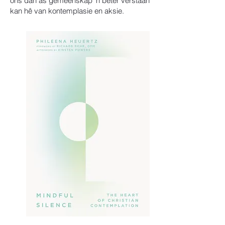
ons dan as gemeenskap 'n beter verstaan
kan hê van kontemplasie en aksie.