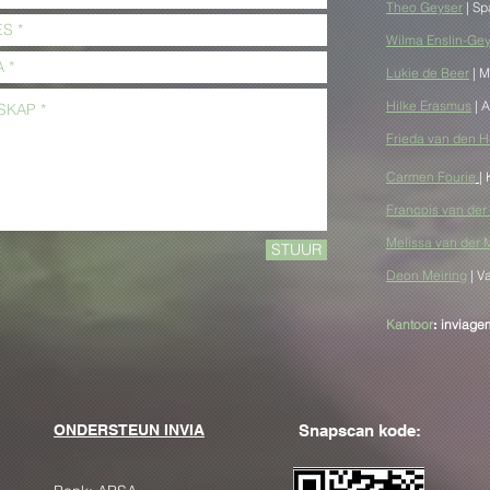
Theo
Geyser
| Sp
Wysheid oor: Donkie-ore
Wilma Enslin-Ge
el met ‘n doek
Lukie de Beer
| M
Hilke Erasmus
| 
Frieda van den 
Carmen Fourie
|
Francois van de
Melissa van der
STUUR
Deon Meiring
| V
Kantoor
:
inviag
ONDERSTEUN INVIA
Snapscan kode: