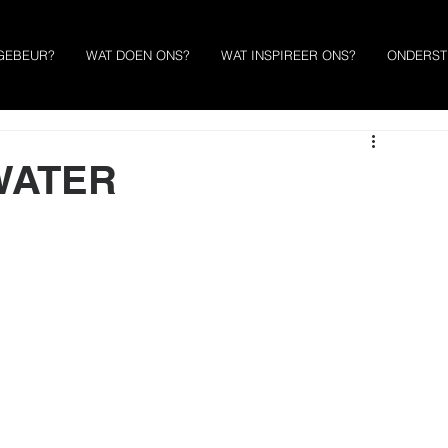
GEBEUR?
WAT DOEN ONS?
WAT INSPIREER ONS?
ONDERST
 WATER