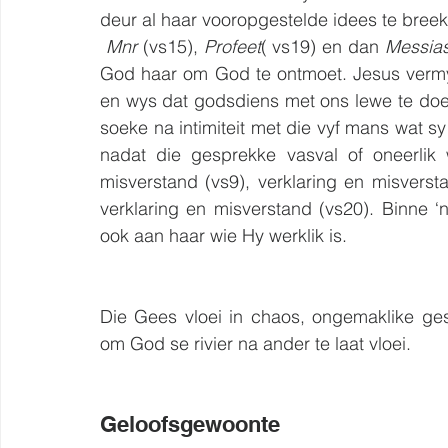
deur al haar vooropgestelde idees te bree
Mnr
 (vs15), 
Profeet
( vs19) en dan 
Messia
God haar om God te ontmoet. Jesus vermy 
en wys dat godsdiens met ons lewe te doen
soeke na intimiteit met die vyf mans wat s
nadat die gesprekke vasval of oneerlik 
misverstand (vs9), verklaring en misversta
verklaring en misverstand (vs20). Binne ‘
ook aan haar wie Hy werklik is.
Die Gees vloei in chaos, ongemaklike ge
om God se rivier na ander te laat vloei.
Geloofsgewoonte