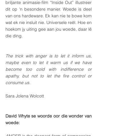
briljante animasie-film “Inside Out” illustreer 
dit op ‘n besondere manier. Woede is deel 
van ons hardeware. Ek kan nie te bowe kom 
wat ek nie insluit nie. Universele reël. Hoe en 
hoekom jy uiting gee aan jou woede, daar lê 
die ding.
The trick with anger is to let it inform us, 
maybe even to let it warm us if we have 
become too cold with indifference or 
apathy, but not to let the fire control or 
consume us.
Sara Jolena Wolcott
David Whyte se woorde oor die wonder van 
woede:
ANGER is the deepest form of compassion, 