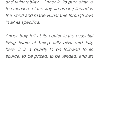
and vulnerability… Anger in its pure state is 
the measure of the way we are implicated in 
the world and made vulnerable through love 
in all its specifics.
Anger truly felt at its center is the essential 
living flame of being fully alive and fully 
here; it is a quality to be followed to its 
source, to be prized, to be tended, and an 
invitation to finding a way to bring that 
source fully into the world through making 
the mind clearer and more generous, the 
heart more compassionate and the body 
larger and strong enough to hold it. What 
we call anger on the surface only serves to 
define its true underlying quality by being a 
complete but absolute mirror-opposite of its 
true internal essence.
Deur Frieda van den Heever