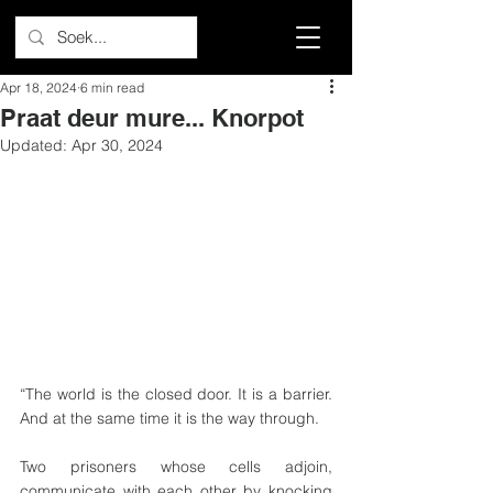
Apr 18, 2024
6 min read
Praat deur mure... Knorpot
Updated:
Apr 30, 2024
“The world is the closed door. It is a barrier. 
And at the same time it is the way through.
Two prisoners whose cells adjoin, 
communicate with each other by knocking 