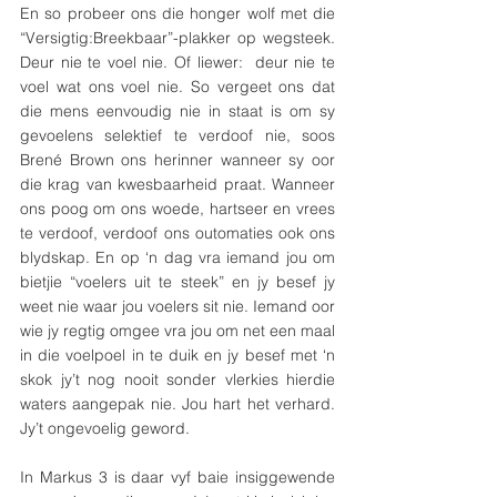
En so probeer ons die honger wolf met die 
“Versigtig:Breekbaar”-plakker op wegsteek. 
Deur nie te voel nie. Of liewer:  deur nie te 
voel wat ons voel nie. So vergeet ons dat 
die mens eenvoudig nie in staat is om sy 
gevoelens selektief te verdoof nie, soos 
Brené Brown ons herinner wanneer sy oor 
die krag van kwesbaarheid praat. Wanneer 
ons poog om ons woede, hartseer en vrees 
te verdoof, verdoof ons outomaties ook ons 
blydskap. En op ‘n dag vra iemand jou om 
bietjie “voelers uit te steek” en jy besef jy 
weet nie waar jou voelers sit nie. Iemand oor 
wie jy regtig omgee vra jou om net een maal 
in die voelpoel in te duik en jy besef met ‘n 
skok jy’t nog nooit sonder vlerkies hierdie 
waters aangepak nie. Jou hart het verhard. 
Jy’t ongevoelig geword.
In Markus 3 is daar vyf baie insiggewende 