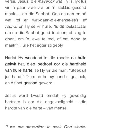
verse. Jesus, die 
maverick 
wat Hy is, lyk lus 
vir ‘n paar vrae vra en ‘n stukkie gesond 
maak … op die Sabbat. Oe’s en aa’s en oë 
wat rol en wat-gaan-die-mense-sê’s 
all 
round
. En Hy sê vir hulle: “Is dit toelaatbaar 
om op die Sabbat goed te doen, of sleg te 
doen, om 'n lewe te red, of om dood te 
maak?” Hulle het egter stilgebly.
Nadat Hy 
woedend
 in die rondte 
na hulle 
gekyk
 het, 
diep bedroef oor die hardheid 
van hulle harte
, sê Hy vir die man: “Steek uit 
jou hand!” Die man het sy hand uitgesteek, 
en dit het 
gesond
 geword.
Jesus word kwaad omdat Hy geweldig 
hartseer is oor die ongevoeligheid – die 
hardte van die harte – van mense. 
If we are struggling to seek God single-