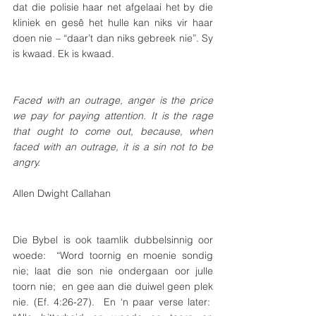
dat die polisie haar net afgelaai het by die 
kliniek en gesê het hulle kan niks vir haar 
doen nie – “daar’t dan niks gebreek nie”. Sy 
is kwaad. Ek is kwaad.  
Faced with an outrage, anger is the price 
we pay for paying attention. It is the rage 
that ought to come out, because, when 
faced with an outrage, it is a sin not to be 
angry.
Allen Dwight Callahan
Die Bybel is ook taamlik dubbelsinnig oor 
woede:  “Word toornig en moenie sondig 
nie; laat die son nie ondergaan oor julle 
toorn nie;  en gee aan die duiwel geen plek 
nie. (Ef. 4:26-27).  En ‘n paar verse later:  