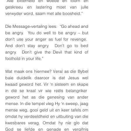
“Alle bitterheid en woede en toorn en 
geskreeu en lastering moet van julle 
verwyder word, saam met alle boosheid.”  
Die Message-vertaling lees:  “Go ahead and 
be angry.  You do well to be angry – but 
don’t use your anger as fuel for revenge.  
And don’t stay angry.  Don’t go to bed 
angry.  Don’t give the Devil that kind of 
foothold in your life.”
Wat maak ons hiermee? Veral as die Bybel 
baie duidelik daaroor is dat Jesus wel 
kwaad geword het. Vir ‘n sisteem en skape 
in dié se kraal vir wie reëls belangriker  
geword het as die genesing van ander 
mense. In die tempel vleg Hy ‘n sweep, jaag 
mense weg, gooi geld uit en keer tafels om 
omdat hy verdeeldheid en uitbuiting van die 
kwesbares verag. Omdat hy nie glo dat 
God se liefde en genade en vergifnis 