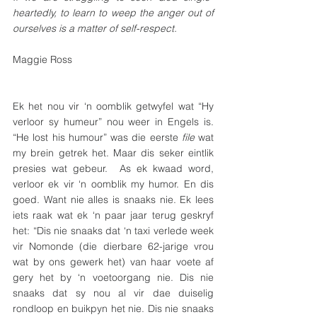
heartedly, to learn to weep the anger out of 
ourselves is a matter of self-respect.
Maggie Ross
Ek het nou vir ‘n oomblik getwyfel wat “Hy 
verloor sy humeur” nou weer in Engels is. 
“He lost his humour” was die eerste 
file
 wat 
my brein getrek het. Maar dis seker eintlik 
presies wat gebeur.  As ek kwaad word, 
verloor ek vir ‘n oomblik my humor. En dis 
goed. Want nie alles is snaaks nie. Ek lees 
iets raak wat ek ‘n paar jaar terug geskryf 
het: “Dis nie snaaks dat ‘n taxi verlede week 
vir Nomonde (die dierbare 62-jarige vrou 
wat by ons gewerk het) van haar voete af 
gery het by ‘n voetoorgang nie. Dis nie 
snaaks dat sy nou al vir dae duiselig 
rondloop en buikpyn het nie. Dis nie snaaks 