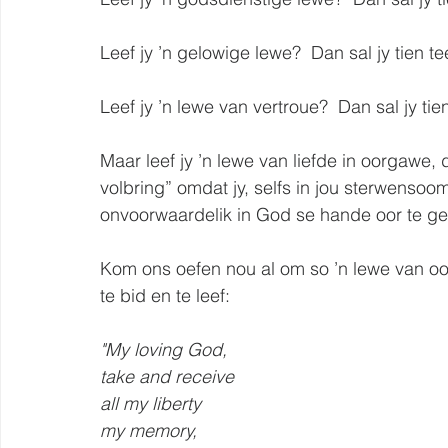
Leef jy ’n gelowige lewe?  Dan sal jy tien t
Leef jy ’n lewe van vertroue?  Dan sal jy tie
Maar leef jy ’n lewe van liefde in oorgawe, d
volbring” omdat jy, selfs in jou sterwenso
onvoorwaardelik in God se hande oor te gee
Kom ons oefen nou al om so ’n lewe van oo
te bid en te leef:
"My loving God,
take and receive
all my liberty
my memory,