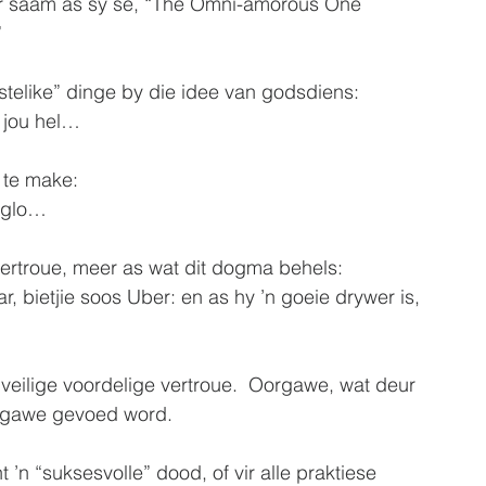
eer saam as sy sê, “The Omni-amorous One 
  
telike” dinge by die idee van godsdiens:
jou hel…  
 te make:
 glo… 
 vertroue, meer as wat dit dogma behels:
r, bietjie soos Uber: en as hy ’n goeie drywer is, 
s veilige voordelige vertroue.  Oorgawe, wat deur 
rgawe gevoed word.  
 ’n “suksesvolle” dood, of vir alle praktiese 