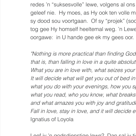
redes ’n “suksesvolle” lewe, volgens al ons
geleef nie.  Hy moes, as Hy ook ten volle m
sy dood sou voortgaan.  Of sy “projek” (so
tog gee Hy homself heeltemal weg. ’n Lew
oorgawe:  in U hande gee ek my gees oor. 
"Nothing is more practical than finding God:         
that is, than falling in love in a quite absolu
What you are in love with, what seizes your 
It will decide what will get you out of bed i
what you do with your evenings, how you 
what you read, who you know, what breaks 
and what amazes you with joy and gratitud
Fall in love, stay in love, and it will decide 
Ignatius of Loyola
Leef jy ’n godsdienstige lewe?  Dan sal jy t