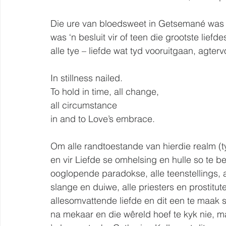
Die ure van bloedsweet in Getsemané was nie 
was ‘n besluit vir of teen die grootste liefdes
alle tye – liefde wat tyd vooruitgaan, agter
In stillness nailed.
To hold in time, all change,
all circumstance
in and to Love’s embrace.
Om alle randtoestande van hierdie realm (t
en vir Liefde se omhelsing en hulle so te b
ooglopende paradokse, alle teenstellings, a
slange en duiwe, alle priesters en prostitu
allesomvattende liefde en dit een te maak so
na mekaar en die wêreld hoef te kyk nie, m