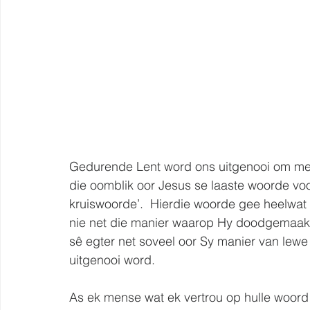
Gedurende Lent word ons uitgenooi om met J
die oomblik oor Jesus se laaste woorde voo
kruiswoorde’.  Hierdie woorde gee heelwat
nie net die manier waarop Hy doodgemaak is
sê egter net soveel oor Sy manier van lewe
uitgenooi word.  
As ek mense wat ek vertrou op hulle woord