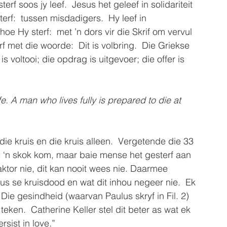
rf soos jy leef.  Jesus het geleef in solidariteit 
rf:  tussen misdadigers.  Hy leef in 
e Hy sterf:  met ’n dors vir die Skrif om vervul 
rf met die woorde:  Dit is volbring.  Die Griekse 
is voltooi; die opdrag is uitgevoer; die offer is 
fe. A man who lives fully is prepared to die at 
ie kruis en die kruis alleen.  Vergetende die 33 
as ‘n skok kom, maar baie mense het gesterf aan 
ktor nie, dit kan nooit wees nie. Daarmee 
us se kruisdood en wat dit inhou negeer nie.  Ek 
 Die gesindheid (waarvan Paulus skryf in Fil. 2) 
teken.  Catherine Keller stel dit beter as wat ek 
rsist in love.”