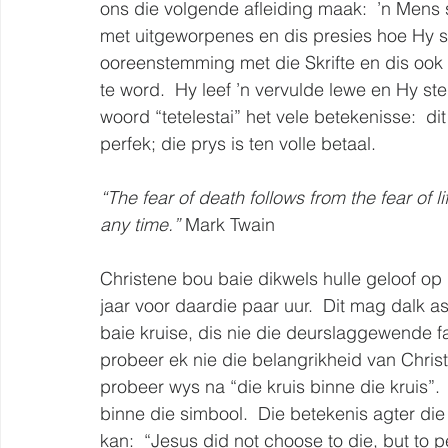
ons die volgende afleiding maak:  ’n Mens ste
met uitgeworpenes en dis presies hoe Hy ste
ooreenstemming met die Skrifte en dis ook ho
te word.  Hy leef ’n vervulde lewe en Hy ste
woord “tetelestai” het vele betekenisse:  dit 
perfek; die prys is ten volle betaal.  
“The fear of death follows from the fear of li
any time.”
 Mark Twain 
Christene bou baie dikwels hulle geloof op d
jaar voor daardie paar uur.  Dit mag dalk 
baie kruise, dis nie die deurslaggewende fa
probeer ek nie die belangrikheid van Christ
probeer wys na “die kruis binne die kruis”. 
binne die simbool.  Die betekenis agter die 
kan:  “Jesus did not choose to die, but to pe