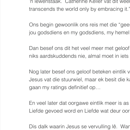
’n lewenstaak.  Catherine Keller vat dit w
transcends the world only by embracing it.”
Ons begin gewoonlik ons reis met die “gees
jou godsdiens en my godsdiens, my hemel 
Dan besef ons dit het veel meer met geloof
niks aardskuddends nie, almal moet in iets
Nog later besef ons geloof beteken eintlik
Jesus vat die stuurwiel, maar ek besit die ka
gaan my ratings definitief op…  
En veel later dat oorgawe eintlik meer is a
Liefde gevoed word en Liefde wat deur oo
Dis dalk waarin Jesus se vervulling lê.  Want