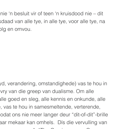
‘n besluit vir of teen ‘n kruisdood nie – dit 
daad van alle tye, in alle tye, voor alle tye, na 
volg en omvou. 
yd, verandering, omstandighede) vas te hou in 
evry van die greep van dualisme. Om alle 
lle goed en sleg, alle kennis en onkunde, alle 
te, vas te hou in samesmeltende, verterende, 
dat ons nie meer langer deur “dit-of-dit”-brille 
aar mekaar kan omhels.  Dís die vervulling van 