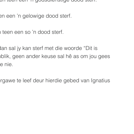
een een ’n gelowige dood sterf.
n teen een so ’n dood sterf.
an sal jy kan sterf met die woorde “Dit is 
omblik, geen ander keuse sal hê as om jou gees 
 nie.  
rgawe te leef deur hierdie gebed van Ignatius 