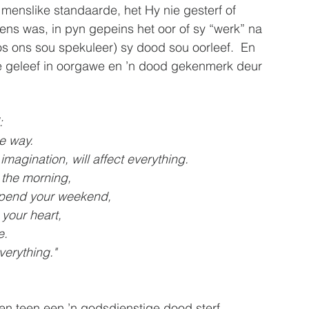
 menslike standaarde, het Hy nie gesterf of 
ens was, in pyn gepeins het oor of sy “werk” na 
os ons sou spekuleer) sy dood sou oorleef.  En 
e geleef in oorgawe en ’n dood gekenmerk deur 
 
                                   
te way.
imagination, will affect everything.
n the morning,
spend your weekend,
your heart,
e.
everything."
ien teen een ’n godsdienstige dood sterf.