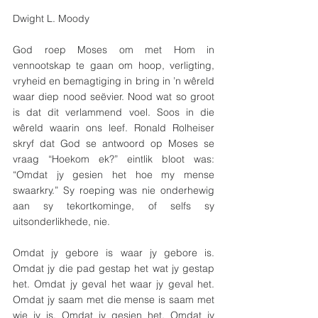
Dwight L. Moody
God roep Moses om met Hom in 
vennootskap te gaan om hoop, verligting, 
vryheid en bemagtiging in bring in ’n wêreld 
waar diep nood seëvier. Nood wat so groot 
is dat dit verlammend voel. Soos in die 
wêreld waarin ons leef. Ronald Rolheiser 
skryf dat God se antwoord op Moses se 
vraag “Hoekom ek?” eintlik bloot was: 
“Omdat jy gesien het hoe my mense 
swaarkry.” Sy roeping was nie onderhewig 
aan sy tekortkominge, of selfs sy 
uitsonderlikhede, nie. 
Omdat jy gebore is waar jy gebore is. 
Omdat jy die pad gestap het wat jy gestap 
het. Omdat jy geval het waar jy geval het. 
Omdat jy saam met die mense is saam met 
wie jy is. Omdat jy gesien het. Omdat jy 