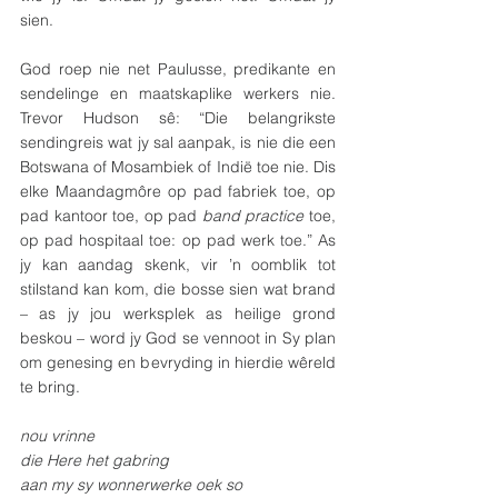
sien.
God roep nie net Paulusse, predikante en 
sendelinge en maatskaplike werkers nie. 
Trevor Hudson sê: “Die belangrikste 
sendingreis wat jy sal aanpak, is nie die een 
Botswana of Mosambiek of Indië toe nie. Dis 
elke Maandagmôre op pad fabriek toe, op 
pad kantoor toe, op pad 
band practice 
toe, 
op pad hospitaal toe: op pad werk toe.” As 
jy kan aandag skenk, vir ’n oomblik tot 
stilstand kan kom, die bosse sien wat brand 
– as jy jou werksplek as heilige grond 
beskou – word jy God se vennoot in Sy plan 
om genesing en bevryding in hierdie wêreld 
te bring.
nou vrinne
die Here het gabring
aan my sy wonnerwerke oek so