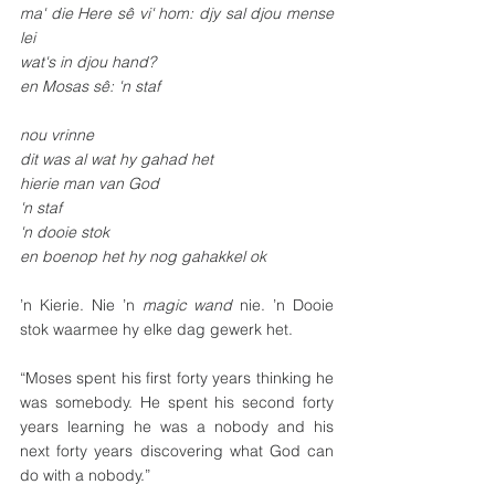
ma' die Here sê vi' hom: djy sal djou mense 
lei
wat's in djou hand?
en Mosas sê: 'n staf
nou vrinne
dit was al wat hy gahad het
hierie man van God
'n staf
'n dooie stok
en boenop het hy nog gahakkel ok
’n Kierie. Nie ’n 
magic wand
 nie. ’n Dooie 
stok waarmee hy elke dag gewerk het. 
“Moses spent his first forty years thinking he 
was somebody. He spent his second forty 
years learning he was a nobody and his 
next forty years discovering what God can 
do with a nobody.”