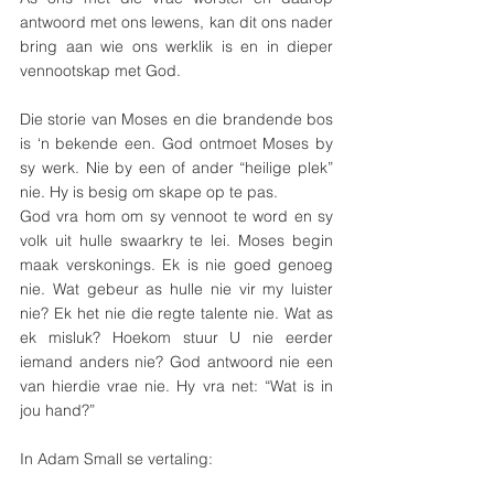
antwoord met ons lewens, kan dit ons nader 
bring aan wie ons werklik is en in dieper 
vennootskap met God.
Die storie van Moses en die brandende bos 
is ‘n bekende een. God ontmoet Moses by 
sy werk. Nie by een of ander “heilige plek” 
nie. Hy is besig om skape op te pas.
God vra hom om sy vennoot te word en sy 
volk uit hulle swaarkry te lei. Moses begin 
maak verskonings. Ek is nie goed genoeg 
nie. Wat gebeur as hulle nie vir my luister 
nie? Ek het nie die regte talente nie. Wat as 
ek misluk? Hoekom stuur U nie eerder 
iemand anders nie? God antwoord nie een 
van hierdie vrae nie. Hy vra net: “Wat is in 
jou hand?” 
In Adam Small se vertaling: 