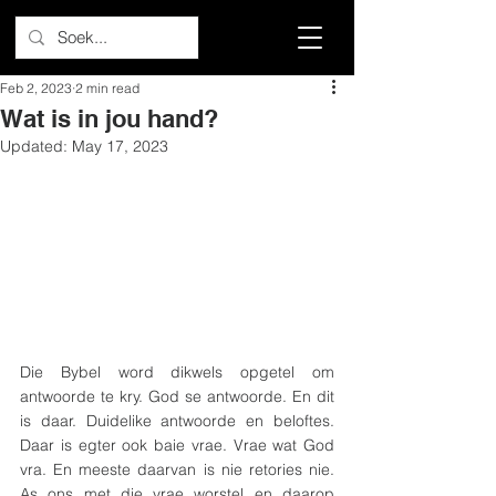
Feb 2, 2023
2 min read
Wat is in jou hand?
Updated:
May 17, 2023
Die Bybel word dikwels opgetel om 
antwoorde te kry. God se antwoorde. En dit 
is daar. Duidelike antwoorde en beloftes. 
Daar is egter ook baie vrae. Vrae wat God 
vra. En meeste daarvan is nie retories nie. 
As ons met die vrae worstel en daarop 