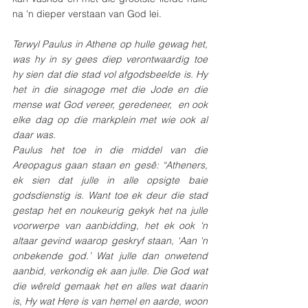
na 'n dieper verstaan van God lei. 
Terwyl Paulus in Athene op hulle gewag het, 
was hy in sy gees diep verontwaardig toe 
hy sien dat die stad vol afgodsbeelde is. Hy 
het in die sinagoge met die Jode en die 
mense wat God vereer, geredeneer,  en ook 
elke dag op die markplein met wie ook al 
daar was. 
Paulus het toe in die middel van die 
Areopagus gaan staan en gesê: “Atheners, 
ek sien dat julle in alle opsigte baie 
godsdienstig is. Want toe ek deur die stad 
gestap het en noukeurig gekyk het na julle 
voorwerpe van aanbidding, het ek ook 'n 
altaar gevind waarop geskryf staan, ‘Aan 'n 
onbekende god.’ Wat julle dan onwetend 
aanbid, verkondig ek aan julle. Die God wat 
die wêreld gemaak het en alles wat daarin 
is, Hy wat Here is van hemel en aarde, woon 