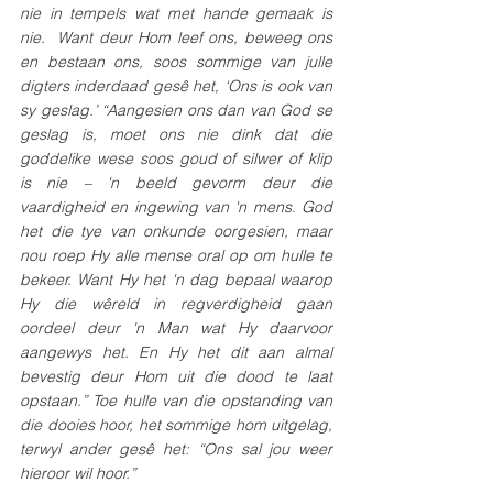
nie in tempels wat met hande gemaak is 
nie.  Want deur Hom leef ons, beweeg ons 
en bestaan ons, soos sommige van julle 
digters inderdaad gesê het, ‘Ons is ook van 
sy geslag.’ “Aangesien ons dan van God se 
geslag is, moet ons nie dink dat die 
goddelike wese soos goud of silwer of klip 
is nie – 'n beeld gevorm deur die 
vaardigheid en ingewing van 'n mens. God 
het die tye van onkunde oorgesien, maar 
nou roep Hy alle mense oral op om hulle te 
bekeer. Want Hy het 'n dag bepaal waarop 
Hy die wêreld in regverdigheid gaan 
oordeel deur 'n Man wat Hy daarvoor 
aangewys het. En Hy het dit aan almal 
bevestig deur Hom uit die dood te laat 
opstaan.” Toe hulle van die opstanding van 
die dooies hoor, het sommige hom uitgelag, 
terwyl ander gesê het: “Ons sal jou weer 
hieroor wil hoor.”