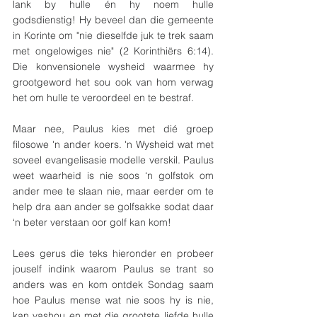
lank by hulle én hy noem hulle 
godsdienstig! Hy beveel dan die gemeente 
in Korinte om "nie dieselfde juk te trek saam 
met ongelowiges nie" (2 Korinthiërs 6:14). 
Die konvensionele wysheid waarmee hy 
grootgeword het sou ook van hom verwag 
het om hulle te veroordeel en te bestraf. 
Maar nee, Paulus kies met dié groep 
filosowe 'n ander koers. 'n Wysheid wat met 
soveel evangelisasie modelle verskil. Paulus 
weet waarheid is nie soos ‘n golfstok om 
ander mee te slaan nie, maar eerder om te 
help dra aan ander se golfsakke sodat daar 
‘n beter verstaan oor golf kan kom!
Lees gerus die teks hieronder en probeer 
jouself indink waarom Paulus se trant so 
anders was en kom ontdek Sondag saam 
hoe Paulus mense wat nie soos hy is nie, 
kan vashou en met die grootste liefde hulle 