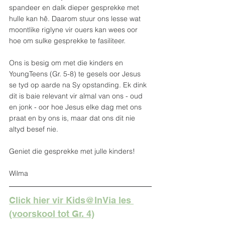
spandeer en dalk dieper gesprekke met 
hulle kan hê. Daarom stuur ons lesse wat 
moontlike riglyne vir ouers kan wees oor 
hoe om sulke gesprekke te fasiliteer. 
Ons is besig om met die kinders en 
YoungTeens (Gr. 5-8) te gesels oor Jesus 
se tyd op aarde na Sy opstanding. Ek dink 
dit is baie relevant vir almal van ons - oud 
en jonk - oor hoe Jesus elke dag met ons 
praat en by ons is, maar dat ons dit nie 
altyd besef nie. 
Geniet die gesprekke met julle kinders! 
Wilma
Click hier vir Kids@InVia les 
(voorskool tot Gr. 4)