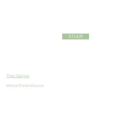
STUUR
Kontaklys:
Theo
Geyser
| Spanleier: InVia Gemeente
Wilma Enslin-Geyser
| Enneagram | Finansies
Lukie de Beer
| Musiek & Kreatiwiteit
Hilke Erasmus
| Aksie | Sekretaresse
Frieda van den Heever
| Liturgie | Prediking
Carmen Fourie
| Kommunikasie & Ontwerp
Francois van der Merwe
| In Gemeen | App