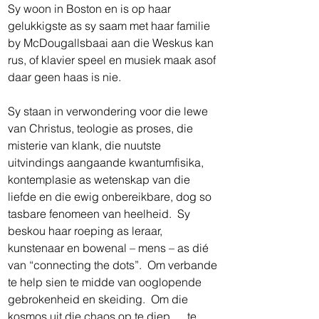
Sy woon in Boston en is op haar 
gelukkigste as sy saam met haar familie 
by McDougallsbaai aan die Weskus kan 
rus, of klavier speel en musiek maak asof 
daar geen haas is nie. 
Sy staan in verwondering voor die lewe 
van Christus, teologie as proses, die 
misterie van klank, die nuutste 
uitvindings aangaande kwantumfisika, 
kontemplasie as wetenskap van die 
liefde en die ewig onbereikbare, dog so 
tasbare fenomeen van heelheid.  Sy 
beskou haar roeping as leraar, 
kunstenaar en bowenal – mens – as dié 
van “connecting the dots”.  Om verbande 
te help sien te midde van ooglopende 
gebrokenheid en skeiding.  Om die 
kosmos uit die chaos op te diep … te 