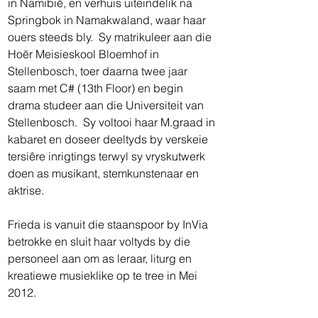
in Namibië, en verhuis uiteindelik na 
Springbok in Namakwaland, waar haar 
ouers steeds bly.  Sy matrikuleer aan die 
Hoër Meisieskool Bloemhof in 
Stellenbosch, toer daarna twee jaar 
saam met C# (13th Floor) en begin 
drama studeer aan die Universiteit van 
Stellenbosch.  Sy voltooi haar M.graad in 
kabaret en doseer deeltyds by verskeie 
tersiêre inrigtings terwyl sy vryskutwerk 
doen as musikant, stemkunstenaar en 
aktrise. 
Frieda is vanuit die staanspoor by InVia 
betrokke en sluit haar voltyds by die 
personeel aan om as leraar, liturg en 
kreatiewe musieklike op te tree in Mei 
2012.