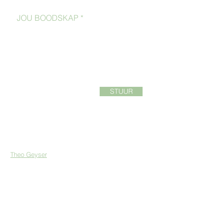
STUUR
Kontaklys:
Theo
Geyser
| Spanleier: InVia Gemeente
Wilma Enslin-Geyser
| Enneagram | Finansies
Lukie de Beer
| Musiek & Kreatiwiteit
Hilke Erasmus
| Aksie | Sekretaresse
Frieda van den Heever
| Liturgie | Prediking