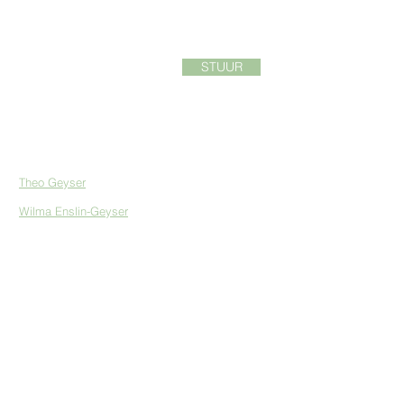
STUUR
Kontaklys:
Theo
Geyser
| Spanleier: InVia Gemeente
Wilma Enslin-Geyser
| Enneagram | Finansies
Lukie de Beer
| Musiek & Kreatiwiteit
Hilke Erasmus
| Aksie | Sekretaresse
Frieda van den Heever
| Liturgie | Prediking
Carmen Fourie
| Kommunikasie & Ontwerp
Francois van der Merwe
| In Gemeen | App
Melissa van der Merwe
| Kids & Youngteens @
InVia