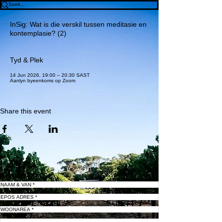
InSig: Wat is die verskil tussen meditasie en
kontemplasie? (2)
Tyd & Plek
14 Jun 2026, 19:00 – 20:30 SAST
Aanlyn byeenkoms op Zoom
Share this event
Kontak Ons