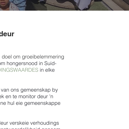
 deur
e doel om groeibelemmering
 om hongersnood in Suid-
DINGSWAARDES
in elke
el van ons gemeenskap by
k en te monitor deur 'n
inne hul eie gemeenskappe
deur verskeie verhoudings