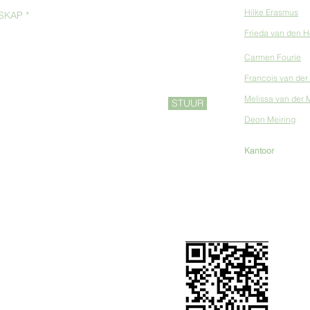
Hilke Erasmus
| 
Frieda van den 
Carmen Fourie
|
Francois van de
Melissa van der
STUUR
Deon Meiring
| V
Kantoor
:
inviag
ONDERSTEUN INVIA
Snapscan kode:
Bank: ABSA
Takkode: 632 005
Tipe: Tjek
Rek No: 9277 510 340