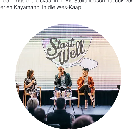
ek' op 'n nasionale skaal in. InVia Stellenbosch het ook
ivier en Kayamandi in die Wes-Kaap.