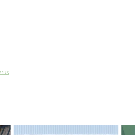
erus
.