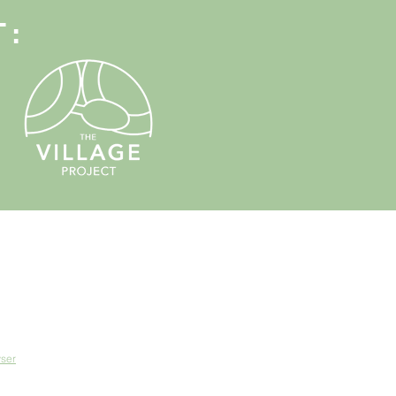
T:
anleier: InVia Gemeente
yser
| Enneagram | Finansies
usiek & Kreatiwiteit