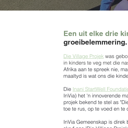
Een uit elke drie k
groeibelemmering.
Die Village Projek
was gebo
in kinders te veg met die 
Afrika aan te spreek nie, ma
maaltyd is wat ons die kind
Die
Inani StartWell Foundati
InVia) het
'n innoverende ma
projek bekend te stel as "Die
toe te rus, op te voed en te
InVia Gemeenskap is direk b