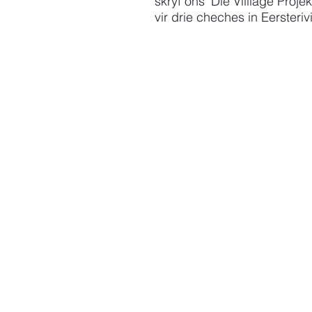
skryf ons 'Die Villiage Proj
vir drie cheches in Eerster