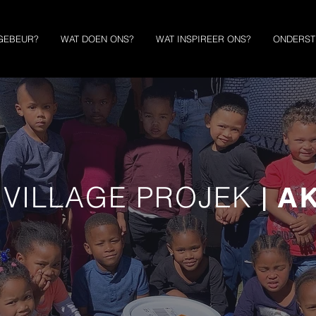
GEBEUR?
WAT DOEN ONS?
WAT INSPIREER ONS?
ONDERST
 VILLAGE PROJEK
AK
|