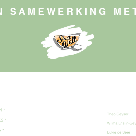
N SAMEWERKING ME
Kontaklys:
Theo
Geyser
| Sp
Wilma Enslin-Ge
Lukie de Beer
| M