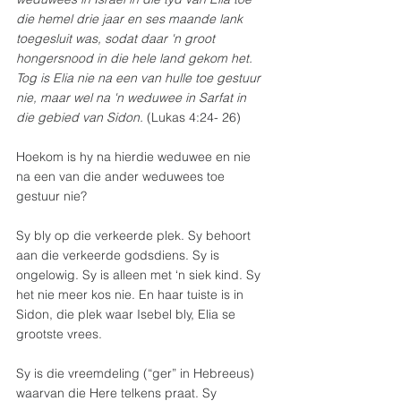
die hemel drie jaar en ses maande lank 
toegesluit was, sodat daar 'n groot 
hongersnood in die hele land gekom het. 
Tog is Elia nie na een van hulle toe gestuur 
nie, maar wel na 'n weduwee in Sarfat in 
die gebied van Sidon. 
(Lukas 4:24- 26)
Hoekom is hy na hierdie weduwee en nie 
na een van die ander weduwees toe 
gestuur nie?
Sy bly op die verkeerde plek. Sy behoort 
aan die verkeerde godsdiens. Sy is 
ongelowig. Sy is alleen met ‘n siek kind. Sy 
het nie meer kos nie. En haar tuiste is in 
Sidon, die plek waar Isebel bly, Elia se 
grootste vrees.  
Sy is die vreemdeling (“ger” in Hebreeus) 
waarvan die Here telkens praat. Sy 