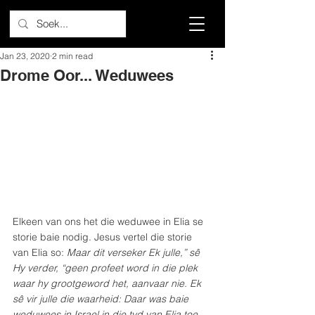
Jan 23, 2020
2 min read
Drome Oor... Weduwees
Elkeen van ons het die weduwee in Elia se 
storie baie nodig. Jesus vertel die storie 
van Elia so: 
Maar dit verseker Ek julle,” sê 
Hy verder, “geen profeet word in die plek 
waar hy grootgeword het, aanvaar nie. Ek 
sê vir julle die waarheid: Daar was baie 
weduwees in Israel in die tyd van Elia toe 