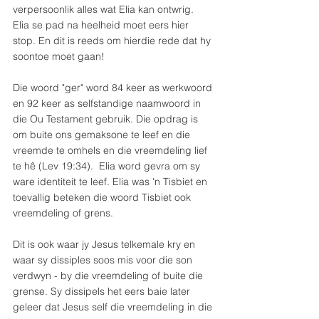
verpersoonlik alles wat Elia kan ontwrig. 
Elia se pad na heelheid moet eers hier 
stop. En dit is reeds om hierdie rede dat hy 
soontoe moet gaan!
Die woord "ger" word 84 keer as werkwoord 
en 92 keer as selfstandige naamwoord in 
die Ou Testament gebruik. Die opdrag is 
om buite ons gemaksone te leef en die 
vreemde te omhels en die vreemdeling lief 
te hê (Lev 19:34).  Elia word gevra om sy 
ware identiteit te leef. Elia was 'n Tisbiet en 
toevallig beteken die woord Tisbiet ook 
vreemdeling of grens.
Dit is ook waar jy Jesus telkemale kry en 
waar sy dissiples soos mis voor die son 
verdwyn - by die vreemdeling of buite die 
grense. Sy dissipels het eers baie later 
geleer dat Jesus self die vreemdeling in die 