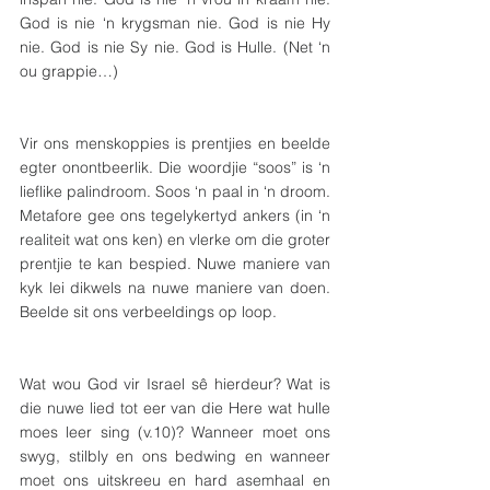
God is nie ‘n krygsman nie. God is nie Hy 
nie. God is nie Sy nie. God is Hulle. (Net ‘n 
ou grappie…)
Vir ons menskoppies is prentjies en beelde 
egter onontbeerlik. Die woordjie “soos” is ‘n 
lieflike palindroom. Soos ‘n paal in ‘n droom. 
Metafore gee ons tegelykertyd ankers (in ‘n 
realiteit wat ons ken) en vlerke om die groter 
prentjie te kan bespied. Nuwe maniere van 
kyk lei dikwels na nuwe maniere van doen. 
Beelde sit ons verbeeldings op loop.
Wat wou God vir Israel sê hierdeur? Wat is 
die nuwe lied tot eer van die Here wat hulle 
moes leer sing (v.10)? Wanneer moet ons 
swyg, stilbly en ons bedwing en wanneer 
moet ons uitskreeu en hard asemhaal en 