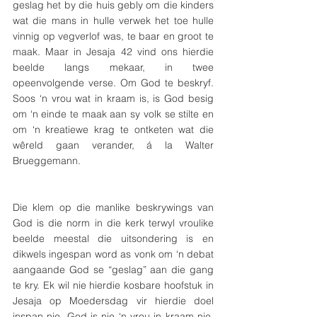
geslag het by die huis gebly om die kinders 
wat die mans in hulle verwek het toe hulle 
vinnig op vegverlof was, te baar en groot te 
maak. Maar in Jesaja 42 vind ons hierdie 
beelde langs mekaar, in twee 
opeenvolgende verse. Om God te beskryf. 
Soos ‘n vrou wat in kraam is, is God besig 
om ‘n einde te maak aan sy volk se stilte en 
om ‘n kreatiewe krag te ontketen wat die 
wêreld gaan verander, á la Walter 
Brueggemann. 
Die klem op die manlike beskrywings van 
God is die norm in die kerk terwyl vroulike 
beelde meestal die uitsondering is en 
dikwels ingespan word as vonk om ‘n debat 
aangaande God se “geslag” aan die gang 
te kry. Ek wil nie hierdie kosbare hoofstuk in 
Jesaja op Moedersdag vir hierdie doel 
inspan nie. God is nie ‘n vrou in kraam nie. 