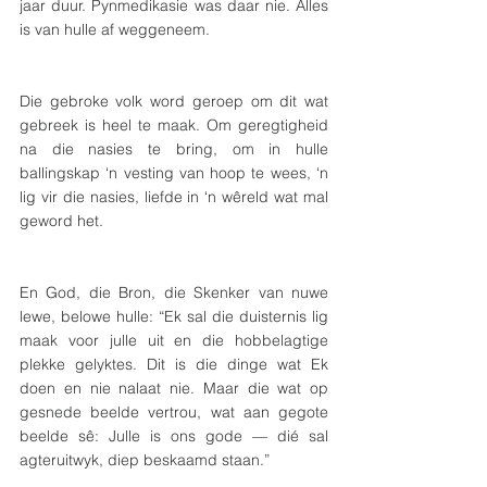
jaar duur. Pynmedikasie was daar nie. Alles 
is van hulle af weggeneem. 
Die gebroke volk word geroep om dit wat 
gebreek is heel te maak. Om geregtigheid 
na die nasies te bring, om in hulle 
ballingskap ‘n vesting van hoop te wees, ‘n 
lig vir die nasies, liefde in ‘n wêreld wat mal 
geword het.
En God, die Bron, die Skenker van nuwe 
lewe, belowe hulle: “Ek sal die duisternis lig 
maak voor julle uit en die hobbelagtige 
plekke gelyktes. Dit is die dinge wat Ek 
doen en nie nalaat nie. Maar die wat op 
gesnede beelde vertrou, wat aan gegote 
beelde sê: Julle is ons gode — dié sal 
agteruitwyk, diep beskaamd staan.”