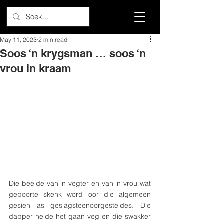
May 11, 2023
2 min read
Soos ‘n krygsman … soos ‘n
vrou in kraam
Die beelde van ‘n vegter en van ‘n vrou wat 
geboorte skenk word oor die algemeen 
gesien as geslagsteenoorgesteldes. Die 
dapper helde het gaan veg en die swakker 