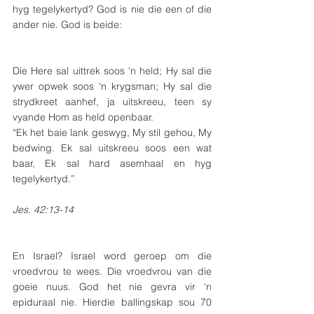
hyg tegelykertyd? God is nie die een of die 
ander nie. God is beide:
Die Here sal uittrek soos 'n held; Hy sal die 
ywer opwek soos 'n krygsman; Hy sal die 
strydkreet aanhef, ja uitskreeu, teen sy 
vyande Hom as held openbaar.
“Ek het baie lank geswyg, My stil gehou, My 
bedwing. Ek sal uitskreeu soos een wat 
baar, Ek sal hard asemhaal en hyg 
tegelykertyd.”
Jes. 42:13-14
En Israel? Israel word geroep om die 
vroedvrou te wees. Die vroedvrou van die 
goeie nuus. God het nie gevra vir ‘n 
epiduraal nie. Hierdie ballingskap sou 70 