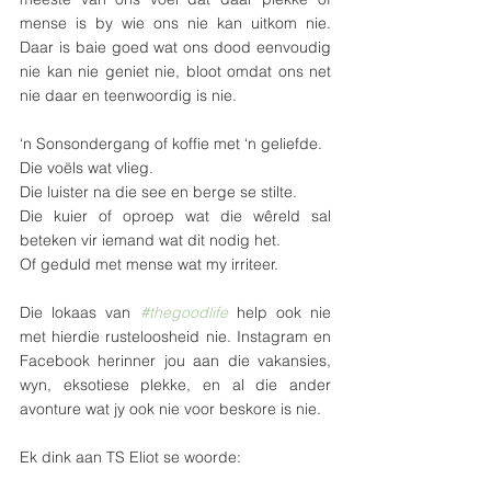
mense is by wie ons nie kan uitkom nie. 
Daar is baie goed wat ons dood eenvoudig 
nie kan nie geniet nie, bloot omdat ons net 
nie daar en teenwoordig is nie.
‘n Sonsondergang of koffie met ‘n geliefde.
Die voëls wat vlieg.
Die luister na die see en berge se stilte.
Die kuier of oproep wat die wêreld sal 
beteken vir iemand wat dit nodig het.
Of geduld met mense wat my irriteer.
Die lokaas van 
#thegoodlife
 help ook nie 
met hierdie rusteloosheid nie. Instagram en 
Facebook herinner jou aan die vakansies, 
wyn, eksotiese plekke, en al die ander 
avonture wat jy ook nie voor beskore is nie.
Ek dink aan TS Eliot se woorde: