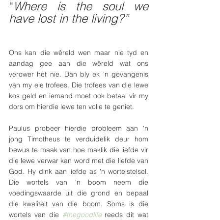
“
Where is the soul we 
have lost in the living?”
Ons kan die wêreld wen maar nie tyd en 
aandag gee aan die wêreld wat ons 
verower het nie. Dan bly ek 'n gevangenis 
van my eie trofees. Die trofees van die lewe 
kos geld en iemand moet ook betaal vir my 
dors om hierdie lewe ten volle te geniet.
Paulus probeer hierdie probleem aan 'n 
jong Timotheus te verduidelik deur hom 
bewus te maak van hoe maklik die liefde vir 
die lewe verwar kan word met die liefde van 
God. Hy dink aan liefde as 'n wortelstelsel. 
Die wortels van 'n boom neem die 
voedingswaarde uit die grond en bepaal 
die kwaliteit van die boom. Soms is die 
wortels van die 
#thegoodlife
 reeds dit wat 