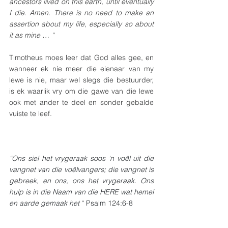
ancestors lived on this earth, until eventually 
I die. Amen. There is no need to make an 
assertion about my life, especially so about 
it as mine … “ 
Timotheus moes leer dat God alles gee, en 
wanneer ek nie meer die eienaar van my 
lewe is nie, maar wel slegs die bestuurder, 
is ek waarlik vry om die gawe van die lewe 
ook met ander te deel en sonder gebalde 
vuiste te leef.
“Ons siel het vrygeraak soos ‘n voël uit die 
vangnet van die voëlvangers; die vangnet is 
gebreek, en ons, ons het vrygeraak. Ons 
hulp is in die Naam van die HERE wat hemel 
en aarde gemaak het
 “ Psalm 124:6-8