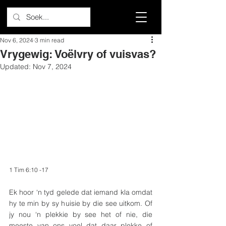
Nov 6, 2024
3 min read
Vrygewig: Voëlvry of vuisvas?
Updated:
Nov 7, 2024
1 Tim 6:10 -17
Ek hoor ‘n tyd gelede dat iemand kla omdat 
hy te min by sy huisie by die see uitkom. Of 
jy nou ‘n plekkie by see het of nie, die 
meeste van ons voel dat daar plekke of 