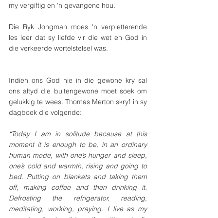
my vergiftig en 'n gevangene hou. 
Die Ryk Jongman moes 'n verpletterende 
les leer dat sy liefde vir die wet en God in 
die verkeerde wortelstelsel was.
Indien ons God nie in die gewone kry sal 
ons altyd die buitengewone moet soek om 
gelukkig te wees. Thomas Merton skryf in sy 
dagboek die volgende:  
“Today I am in solitude because at this 
moment it is enough to be, in an ordinary 
human mode, with one’s hunger and sleep, 
one’s cold and warmth, rising and going to 
bed. Putting on blankets and taking them 
off, making coffee and then drinking it. 
Defrosting the refrigerator, reading, 
meditating, working, praying. I live as my 