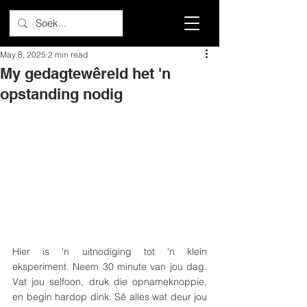
May 8, 2025
2 min read
My gedagtewêreld het 'n
opstanding nodig
Hier is 'n uitnodiging tot 'n klein 
eksperiment. Neem 30 minute van jou dag. 
Vat jou selfoon, druk die opnameknoppie, 
en begin hardop dink. Sê alles wat deur jou 