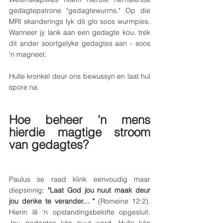
gedagtepatrone "gedagtewurms." Op die 
MRI skanderings lyk dit glo soos wurmpies. 
Wanneer jy lank aan een gedagte kou, trek 
dit ander soortgelyke gedagtes aan - soos 
'n magneet.
Hulle kronkel deur ons bewussyn en laat hul 
spore na.
Hoe beheer 'n mens 
hierdie magtige stroom 
van gedagtes?
Paulus se raad klink eenvoudig maar 
diepsinnig: 
"Laat God jou nuut maak deur 
jou denke te verander… "
 (Romeine 12:2). 
Hierin lê 'n opstandingsbelofte opgesluit. 
Jou gedagtes kán nuut word. Hulle kán 