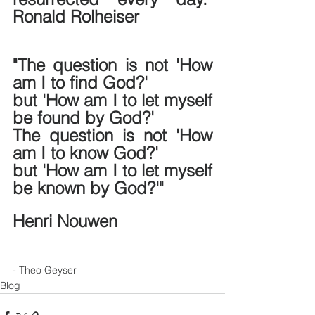
Ronald Rolheiser
"The question is not 'How 
am I to find God?'
but 'How am I to let myself 
be found by God?'
The question is not 'How 
am I to know God?'
but 'How am I to let myself 
be known by God?'"
Henri Nouwen
- Theo Geyser
Blog