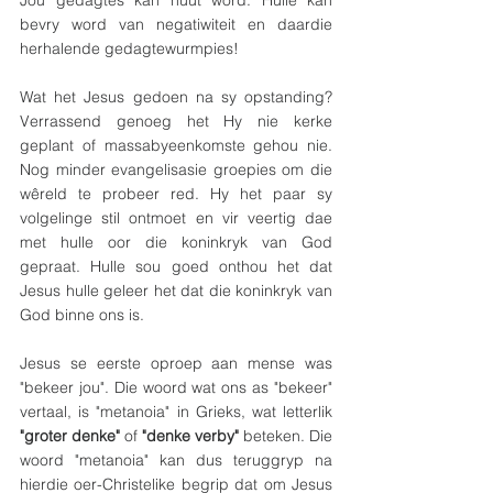
bevry word van negatiwiteit en daardie 
herhalende gedagtewurmpies!
Wat het Jesus gedoen na sy opstanding? 
Verrassend genoeg het Hy nie kerke 
geplant of massabyeenkomste gehou nie. 
Nog minder evangelisasie groepies om die 
wêreld te probeer red. Hy het paar sy 
volgelinge stil ontmoet en vir veertig dae 
met hulle oor die koninkryk van God 
gepraat. Hulle sou goed onthou het dat 
Jesus hulle geleer het dat die koninkryk van 
God binne ons is.  
Jesus se eerste oproep aan mense was 
"bekeer jou". Die woord wat ons as "bekeer" 
vertaal, is "metanoia" in Grieks, wat letterlik 
"groter denke"
 of 
"denke verby" 
beteken. Die 
woord "metanoia" kan dus teruggryp na 
hierdie oer-Christelike begrip dat om Jesus 