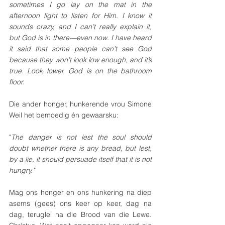
sometimes I go lay on the mat in the 
afternoon light to listen for Him. I know it 
sounds crazy, and I can’t really explain it, 
but God is in there—even now. I have heard 
it said that some people can’t see God 
because they won’t look low enough, and it’s 
true. Look lower. God is on the bathroom 
floor.
Die ander honger, hunkerende vrou Simone 
Weil het bemoedig én gewaarsku: 
"
The danger is not lest the soul should 
doubt whether there is any bread, but lest, 
by a lie, it should persuade itself that it is not 
hungry."
Mag ons honger en ons hunkering na diep 
asems (gees) ons keer op keer, dag na 
dag, teruglei na die Brood van die Lewe. 