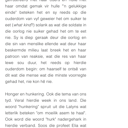
haar omdat gemak vir hulle "'n gelukkige 
einde" beteken het en sy reeds op die 
ouderdom van vyf geweier het om suiker te 
eet (
what kind
?) solank as wat die soldate in 
die oorlog nie suiker gehad het om te eet 
nie. Sy is diep geraak deur die oorlog en 
die sin van menslike ellende wat deur haar 
beskermde milieu laat breek het en haar 
patroon van reaksie, wat die res van haar 
lewe sou duur, het reeds op hierdie 
ouderdom begin: om haarself te ontsê van 
dit wat die mense wat die minste voorregte 
gehad het, nie kon hê nie. 
Honger en hunkering. Ook die tema van ons 
tyd. Veral hierdie week in ons land. Die 
woord "hunkering" spruit uit die Latyns wat 
letterlik beteken "om moeilik asem te haal". 
Ook word die woord "hurk" nadergehark in 
hierdie verband. Soos die profeet Elia wat 