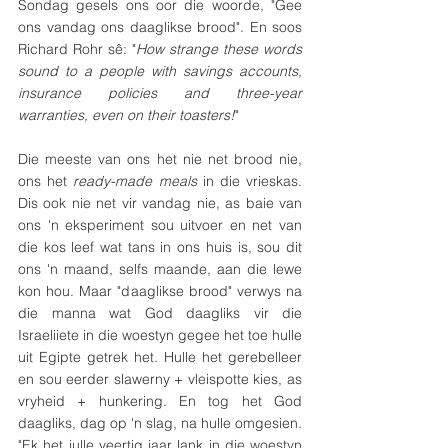
Sondag gesels ons oor die woorde, "Gee 
ons vandag ons daaglikse brood". En soos 
Richard Rohr sê: "
How strange these words 
sound to a people with savings accounts, 
insurance policies and three-year 
warranties, even on their toasters!
"
Die meeste van ons het nie net brood nie, 
ons het 
ready-made meals
 in die vrieskas. 
Dis ook nie net vir vandag nie, as baie van 
ons 'n eksperiment sou uitvoer en net van 
die kos leef wat tans in ons huis is, sou dit 
ons 'n maand, selfs maande, aan die lewe 
kon hou. Maar "daaglikse brood" verwys na 
die manna wat God daagliks vir die 
Israeliiete in die woestyn gegee het toe hulle 
uit Egipte getrek het. Hulle het gerebelleer 
en sou eerder slawerny + vleispotte kies, as 
vryheid + hunkering. En tog het God 
daagliks, dag op 'n slag, na hulle omgesien. 
"Ek het julle veertig jaar lank in die woestyn 