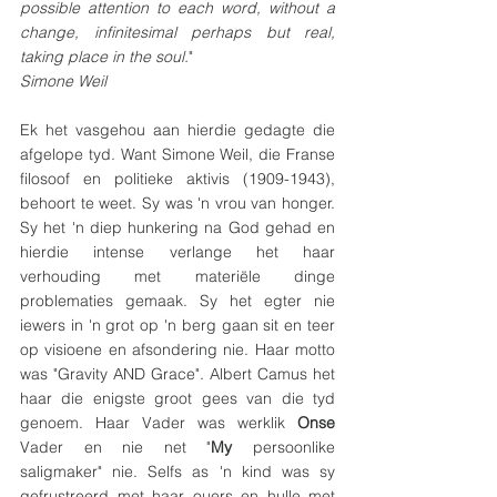
possible attention to each word, without a 
change, infinitesimal perhaps but real, 
taking place in the soul.
"
Simone Weil
Ek het vasgehou aan hierdie gedagte die 
afgelope tyd. Want Simone Weil, die Franse 
filosoof en politieke aktivis (1909-1943), 
behoort te weet. Sy was 'n vrou van honger. 
Sy het 'n diep hunkering na God gehad en 
hierdie intense verlange het haar 
verhouding met materiële dinge 
problematies gemaak. Sy het egter nie 
iewers in 'n grot op 'n berg gaan sit en teer 
op visioene en afsondering nie. Haar motto 
was "Gravity AND Grace". Albert Camus het 
haar die enigste groot gees van die tyd 
genoem. Haar Vader was werklik 
Onse 
Vader en nie net "
My 
persoonlike 
saligmaker" nie. Selfs as 'n kind was sy 
gefrustreerd met haar ouers en hulle met 