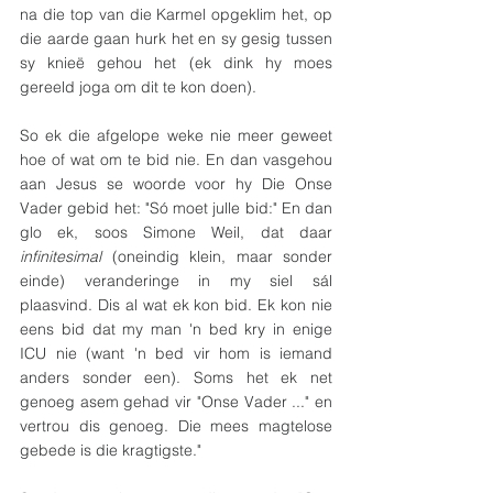
na die top van die Karmel opgeklim het, op 
die aarde gaan hurk het en sy gesig tussen 
sy knieë gehou het (ek dink hy moes 
gereeld joga om dit te kon doen).
So ek die afgelope weke nie meer geweet 
hoe of wat om te bid nie. En dan vasgehou 
aan Jesus se woorde voor hy Die Onse 
Vader gebid het: "Só moet julle bid:" En dan 
glo ek, soos Simone Weil, dat daar 
infinitesimal 
(oneindig klein, maar sonder 
einde) veranderinge in my siel sál 
plaasvind. Dis al wat ek kon bid. Ek kon nie 
eens bid dat my man 'n bed kry in enige 
ICU nie (want 'n bed vir hom is iemand 
anders sonder een). Soms het ek net 
genoeg asem gehad vir "Onse Vader ..." en 
vertrou dis genoeg. Die mees magtelose 
gebede is die kragtigste."