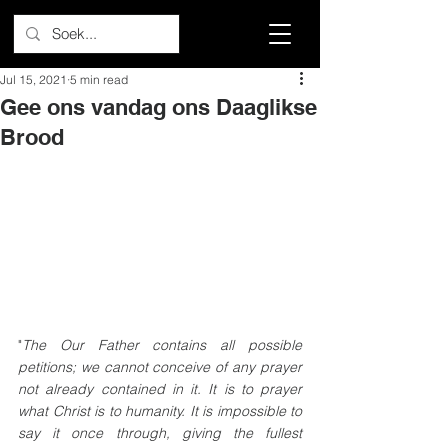
Jul 15, 2021
5 min read
Gee ons vandag ons Daaglikse
Brood
"
The Our Father contains all possible 
petitions; we cannot conceive of any prayer 
not already contained in it. It is to prayer 
what Christ is to humanity. It is impossible to 
say it once through, giving the fullest 