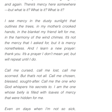
and again. There’s mercy here somewhere
—but what is it? What is it? What is it?
I see mercy in the dusty sunlight that 
outlines the trees, in my mother’s crooked 
hands, in the blanket my friend left for me, 
in the harmony of the wind chimes. It’s not 
the mercy that I asked for, but it is mercy 
nonetheless. And I learn a new prayer: 
thank you. It’s a prayer I don’t mean yet, but 
will repeat until I do.
Call me cursed, call me lost, call me 
scorned. But that’s not all. Call me chosen, 
blessed, sought-after. Call me the one who 
God whispers his secrets to. I am the one 
whose belly is filled with loaves of mercy 
that were hidden for me.
Even on days when I’m not so sick, 