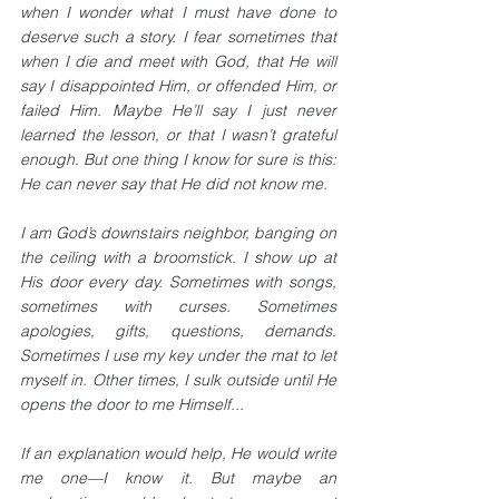
when I wonder what I must have done to 
deserve such a story. I fear sometimes that 
when I die and meet with God, that He will 
say I disappointed Him, or offended Him, or 
failed Him. Maybe He’ll say I just never 
learned the lesson, or that I wasn’t grateful 
enough. But one thing I know for sure is this: 
He can never say that He did not know me. 
I am God’s downstairs neighbor, banging on 
the ceiling with a broomstick. I show up at 
His door every day. Sometimes with songs, 
sometimes with curses. Sometimes 
apologies, gifts, questions, demands. 
Sometimes I use my key under the mat to let 
myself in. Other times, I sulk outside until He 
opens the door to me Himself...
If an explanation would help, He would write 
me one—I know it. But maybe an 