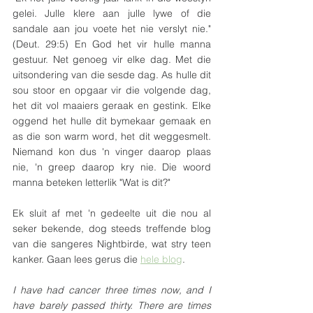
gelei. Julle klere aan julle lywe of die 
sandale aan jou voete het nie verslyt nie." 
(Deut. 29:5) En God het vir hulle manna 
gestuur. Net genoeg vir elke dag. Met die 
uitsondering van die sesde dag. As hulle dit 
sou stoor en opgaar vir die volgende dag, 
het dit vol maaiers geraak en gestink. Elke 
oggend het hulle dit bymekaar gemaak en 
as die son warm word, het dit weggesmelt. 
Niemand kon dus 'n vinger daarop plaas 
nie, 'n greep daarop kry nie. Die woord 
manna beteken letterlik "Wat is dit?"
Ek sluit af met 'n gedeelte uit die nou al 
seker bekende, dog steeds treffende blog 
van die sangeres Nightbirde, wat stry teen 
kanker. Gaan lees gerus die 
hele blog
. 
I have had cancer three times now, and I 
have barely passed thirty. There are times 