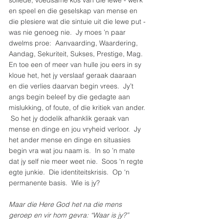
soliede, voedsame kos van die lewe - werk 
en speel en die geselskap van mense en 
die plesiere wat die sintuie uit die lewe put - 
was nie genoeg nie.  Jy moes ’n paar 
dwelms proe:  Aanvaarding, Waardering, 
Aandag, Sekuriteit, Sukses, Prestige, Mag.  
En toe een of meer van hulle jou eers in sy 
kloue het, het jy verslaaf geraak daaraan 
en die verlies daarvan begin vrees.  Jy’t 
angs begin beleef by die gedagte aan 
mislukking, of foute, of die kritiek van ander. 
 So het jy dodelik afhanklik geraak van 
mense en dinge en jou vryheid verloor.  Jy 
het ander mense en dinge en situasies 
begin vra wat jou naam is.  In so ’n mate 
dat jy self nie meer weet nie.  Soos 'n regte 
egte junkie.  Die identiteitskrisis.  Op 'n 
permanente basis.  Wie is jy?
Maar die Here God het na die mens 
geroep en vir hom gevra: “Waar is jy?”