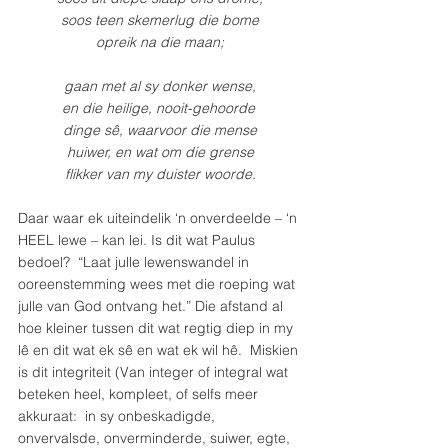
soos teen skemerlug die bome
opreik na die maan;
gaan met al sy donker wense,
en die heilige, nooit-gehoorde 
dinge sê, waarvoor die mense
huiwer, en wat om die grense
flikker van my duister woorde.
Daar waar ek uiteindelik ‘n onverdeelde – ‘n 
HEEL lewe – kan lei. Is dit wat Paulus 
bedoel?  “Laat julle lewenswandel in 
ooreenstemming wees met die roeping wat 
julle van God ontvang het.” Die afstand al 
hoe kleiner tussen dit wat regtig diep in my 
lê en dit wat ek sê en wat ek wil hê.  Miskien 
is dit integriteit (Van integer of integral wat 
beteken heel, kompleet, of selfs meer 
akkuraat:  in sy onbeskadigde, 
onvervalsde, onverminderde, suiwer, egte, 