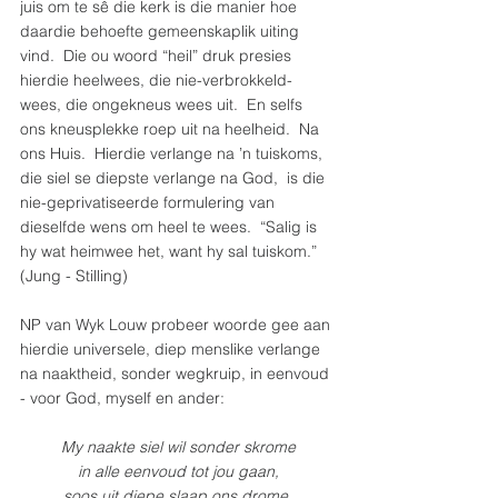
juis om te sê die kerk is die manier hoe 
daardie behoefte gemeenskaplik uiting 
vind.  Die ou woord “heil” druk presies 
hierdie heelwees, die nie-verbrokkeld-
wees, die ongekneus wees uit.  En selfs 
ons kneusplekke roep uit na heelheid.  Na 
ons Huis.  Hierdie verlange na ’n tuiskoms, 
die siel se diepste verlange na God,  is die 
nie-geprivatiseerde formulering van 
dieselfde wens om heel te wees.  “Salig is 
hy wat heimwee het, want hy sal tuiskom.” 
(Jung - Stilling)
NP van Wyk Louw probeer woorde gee aan 
hierdie universele, diep menslike verlange 
na naaktheid, sonder wegkruip, in eenvoud 
- voor God, myself en ander:
My naakte siel wil sonder skrome
in alle eenvoud tot jou gaan,
soos uit diepe slaap ons drome,