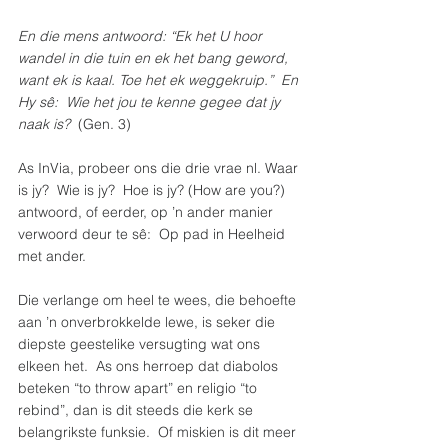
En die mens antwoord: “Ek het U hoor 
wandel in die tuin en ek het bang geword, 
want ek is kaal. Toe het ek weggekruip.”  En 
Hy sê:  Wie het jou te kenne gegee dat jy 
naak is?
  (Gen. 3)
As InVia, probeer ons die drie vrae nl. Waar 
is jy?  Wie is jy?  Hoe is jy? (How are you?) 
antwoord, of eerder, op ’n ander manier 
verwoord deur te sê:  Op pad in Heelheid 
met ander. 
Die verlange om heel te wees, die behoefte 
aan ’n onverbrokkelde lewe, is seker die 
diepste geestelike versugting wat ons 
elkeen het.  As ons herroep dat diabolos 
beteken “to throw apart” en religio “to 
rebind”, dan is dit steeds die kerk se 
belangrikste funksie.  Of miskien is dit meer 